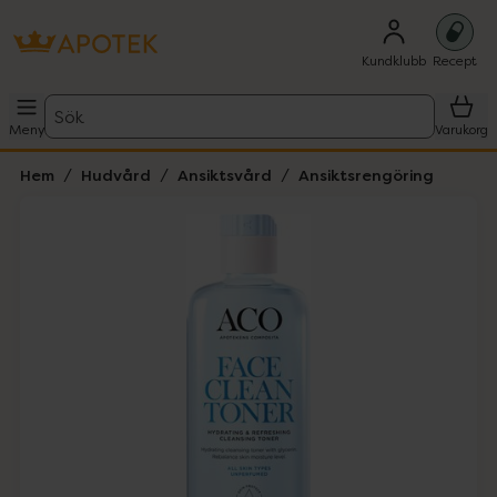
Kundklubb
Recept
Sök
Meny
Varukorg
Hem
Hudvård
Ansiktsvård
Ansiktsrengöring
Hoppa över Lista
Lista: . Innehåller 1 objekt.