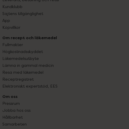
Kundklubb
Sajtens tillgänglighet
App
Köpvillkor
Om recept och läkemedel
Fullmakter
Högkostnadsskyddet
Läkemedelsutbyte
Lämna in gammal medicin
Resa med läkemedel
Receptregistret
Elektroniskt expertstöd, EES
Om oss
Pressrum
Jobba hos oss
Hållbarhet
Samarbeten