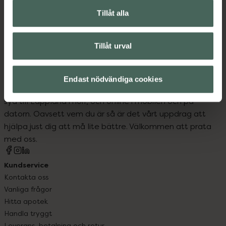
Tillåt alla
Ansiktsvård
Hudvård
Tillåt urval
Endast nödvändiga cookies
Kronans Apotek finns här för dig. Du hittar oss från Skåne i
syd till Lappland i norr, och online i mobilen och på
datorn. Oavsett vem du är så är det vårt uppdrag att
hjälpa just dig att må lite bättre. Välkommen att prata
med oss.
Kundservice
Kontakta oss
Vanliga frågor
Hitta apotek
Handla tryggt
Leverans, betalning och retur