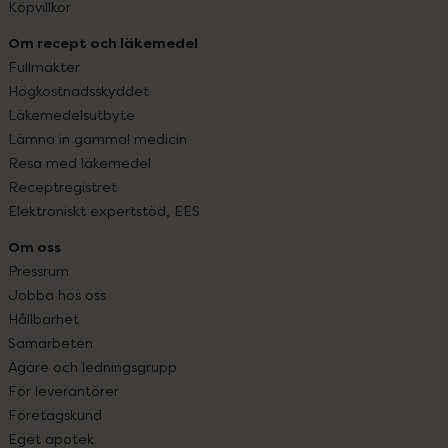
Köpvillkor
Om recept och läkemedel
Fullmakter
Högkostnadsskyddet
Läkemedelsutbyte
Lämna in gammal medicin
Resa med läkemedel
Receptregistret
Elektroniskt expertstöd, EES
Om oss
Pressrum
Jobba hos oss
Hållbarhet
Samarbeten
Ägare och ledningsgrupp
För leverantörer
Företagskund
Eget apotek