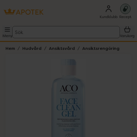
Kundklubb
Recept
Sök
Meny
Varukorg
Hem
Hudvård
Ansiktsvård
Ansiktsrengöring
Hoppa över Lista
Lista: . Innehåller 1 objekt.