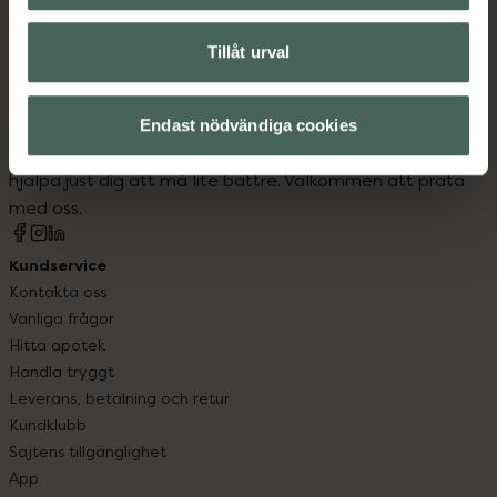
Tillåt urval
Kronans Apotek finns här för dig. Du hittar oss från Skåne i
syd till Lappland i norr, och online i mobilen och på
Endast nödvändiga cookies
datorn. Oavsett vem du är så är det vårt uppdrag att
hjälpa just dig att må lite bättre. Välkommen att prata
med oss.
Kundservice
Kontakta oss
Vanliga frågor
Hitta apotek
Handla tryggt
Leverans, betalning och retur
Kundklubb
Sajtens tillgänglighet
App