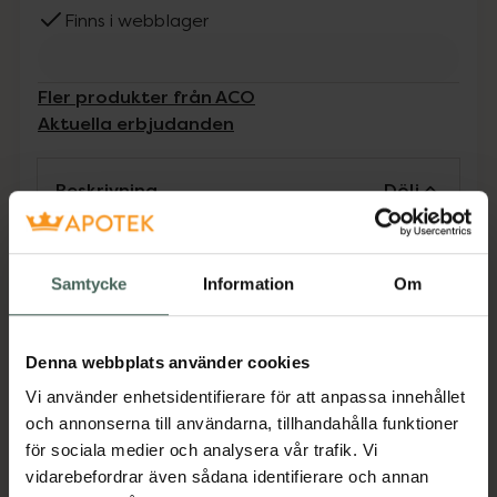
Finns i webblager
Fler produkter från ACO
Aktuella erbjudanden
Beskrivning
Dölj
Effektiv rengöringsgel med pantenol. Bevarar
hudens naturliga fuktbalans. Tar bort smink &
Samtycke
Information
Om
orenheter för en fräsch känsla. Använd
morgon & kväll på fuktad hud & skölj av.
Undvik kontakt med ögonen. Oparfymerad.
Denna webbplats använder cookies
Jämförpris
0,60 kr
/
ml
Vi använder enhetsidentifierare för att anpassa innehållet
och annonserna till användarna, tillhandahålla funktioner
EAN:
07319861025842
för sociala medier och analysera vår trafik. Vi
Kategorier:
vidarebefordrar även sådana identifierare och annan