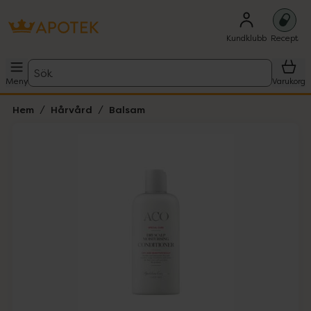
Kundklubb
Recept
Sök
Meny
Varukorg
Hem
Hårvård
Balsam
Hoppa över Lista
Lista: . Innehåller 1 objekt.