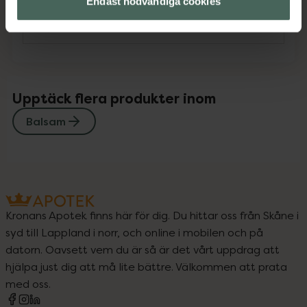
Endast nödvändiga cookies
Instruktioner
Visa
Upptäck flera produkter inom
Balsam
Kronans Apotek finns här för dig. Du hittar oss från Skåne i
syd till Lappland i norr, och online i mobilen och på
datorn. Oavsett vem du är så är det vårt uppdrag att
hjälpa just dig att må lite bättre. Välkommen att prata
med oss.