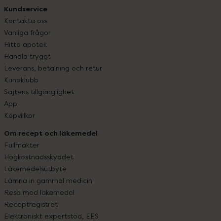
Kundservice
Kontakta oss
Vanliga frågor
Hitta apotek
Handla tryggt
Leverans, betalning och retur
Kundklubb
Sajtens tillgänglighet
App
Köpvillkor
Om recept och läkemedel
Fullmakter
Högkostnadsskyddet
Läkemedelsutbyte
Lämna in gammal medicin
Resa med läkemedel
Receptregistret
Elektroniskt expertstöd, EES