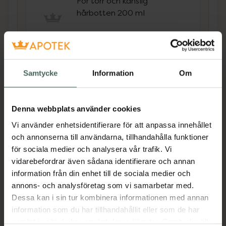
För torr och känslig
hårbotten 200 ml
Pris online
115 kr
Köp båda för
:
224 kr
Samtycke
Information
Om
Köp båda
Denna webbplats använder cookies
Vi använder enhetsidentifierare för att anpassa innehållet
Beskrivning
Dölj
och annonserna till användarna, tillhandahålla funktioner
för sociala medier och analysera vår trafik. Vi
Ett milt och skonsamt balsam för torr och
vidarebefordrar även sådana identifierare och annan
känslig hårbotten. Återfuktar, vårdar och
information från din enhet till de sociala medier och
stärker hår och hårbotten. Gör håret extra
annons- och analysföretag som vi samarbetar med.
mjukt och glansfullt glansigt. Oparfymerad.
Dessa kan i sin tur kombinera informationen med annan
information som du har tillhandahållit eller som de har
samlat in när du har använt deras tjänster. Samtycke till