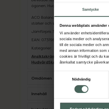
ögonen. Hudneutralt pH. Vegansk formuler
Samtycke
ACO Balancing Face Cream är en del av A
stärker och skyddar hudbarriären.
Denna webbplats använder 
Jämförpris
3180 kr
/
l
Vi använder enhetsidentifierar
sociala medier och analysera 
EAN:
07319861025743
till de sociala medier och a
Kategorier:
med annan information som du 
Ansiktskräm
Ansiktsvård
Dagkräm
Hudbe
cookies är frivilligt och du k
Hudvård
Skadad och irriterad hud
Skada
återkallat samtycke påverkar 
Samtyckesval
Omdömen
Nödvändig
Innehåll