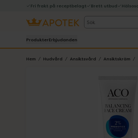
Fri frakt på receptbelagt
Brett utbud
Hälsos
Sök
Produkter
Erbjudanden
Hem
Hudvård
Ansiktsvård
Ansiktskräm
Hoppa över Lista
Lista: . Innehåller 2 objekt.