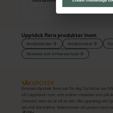
Instruktioner
Endast nödvändiga co
Upptäck flera produkter inom
Ansiktskräm
Ansiktsvård
D
Skadad och irriterad hud
Kronans Apotek finns här för dig. Du hittar oss fr
till Lappland i norr, och online i mobilen och på d
Oavsett vem du är så är det vårt uppdrag att hjä
att må lite bättre. Välkommen att prata med os