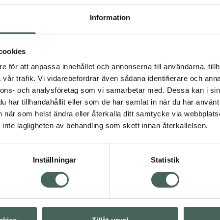
ing.
4.5 av 5 i omdöme
Information
ACO Balancing Face
Cream
CO Protect serien som
Ansiktskräm 50 ml
cookies
Pris online
e för att anpassa innehållet och annonserna till användarna, tillh
143 kr
vår trafik. Vi vidarebefordrar även sådana identifierare och anna
nnons- och analysföretag som vi samarbetar med. Dessa kan i sin
Köp båda för
:
har tillhandahållit eller som de har samlat in när du har använt 
306 kr
svär
Hudbesvär
an när som helst ändra eller återkalla ditt samtycke via webbplats
d och irriterad hud
inte lagligheten av behandling som skett innan återkallelsen.
Visa
Inställningar
Statistik
Visa