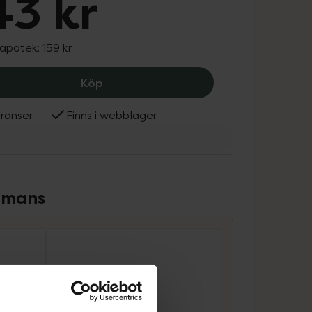
43 kr
 apotek:
159 kr
ACO Balancing Face Cream, 143 kr.
Köp
ranser
Finns i webblager
ammans