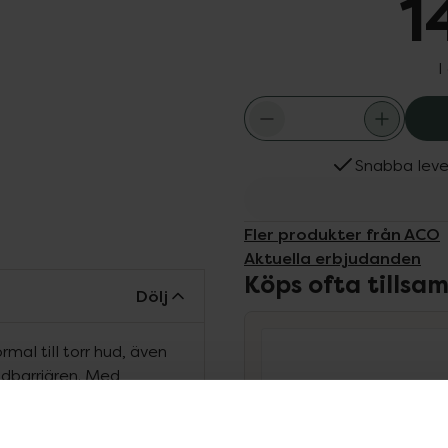
1
I
Snabba leve
Fler produkter från ACO
Aktuella erbjudanden
Köps ofta tills
Dölj
rmal till torr hud, även
udbarriären. Med
biotika som återställer
h skyddar huden. Kliniskt
å känslig hud, även runt