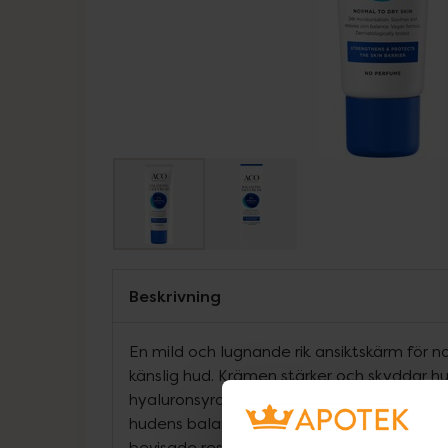
Beskrivning
En mild och lugnande rik ansiktskärm för no
känslig hud. Krämen stärker och skyddar h
hyaluronsyra som återfuktar på djupet, pre
hudens balans och Vitamin E som vårdar oc
bevisade resultat. Dermatologiskt testad p