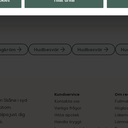
Visa
okies
Tillåt urval
agkräm
Hudbesvär
Hudbesvär
Hu
Kundservice
Om re
ån Skåne i syd
Kontakta oss
Fullma
atorn.
Vanliga frågor
Högkos
lpa just dig
Hitta apotek
Läkem
s.
Handla tryggt
Lämna 