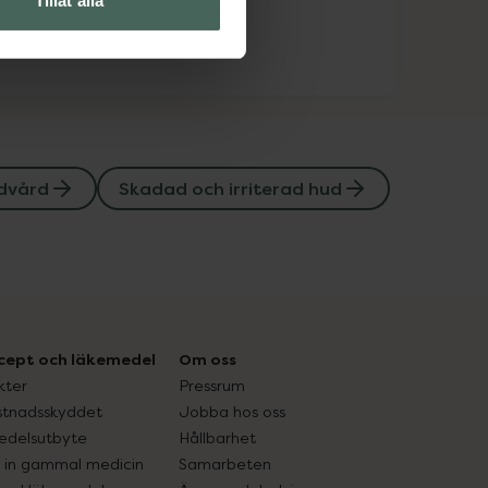
Tillåt alla
dvård
Skadad och irriterad hud
cept och läkemedel
Om oss
kter
Pressrum
tnadsskyddet
Jobba hos oss
edelsutbyte
Hållbarhet
in gammal medicin
Samarbeten