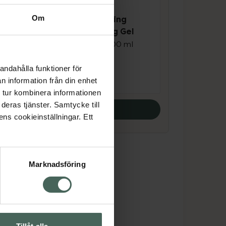
4.6 av 5 i omdöme
Om
ACO Face Hydrating
Micellar Cleansing Gel
Ansiktsrengöring 200 ml
Pris online
andahålla funktioner för
163 kr
n information från din enhet
 tur kombinera informationen
deras tjänster. Samtycke till
Köp båda
ens cookieinställningar. Ett
Marknadsföring