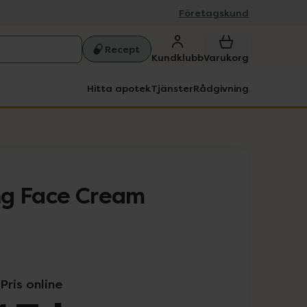
Företagskund
Recept
Kundklubb
Varukorg
Hitta apotek
Tjänster
Rådgivning
ng Face Cream
Pris online