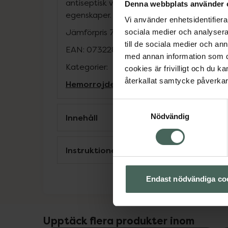
antiseptisk verkan, och salvan har täcka
Denna webbplats använder 
egenskaper.
Vi använder enhetsidentifierar
Jämförpris
7250 kr
/
kg
sociala medier och analysera 
till de sociala medier och a
EAN:
07322833401179
med annan information som du 
Kategorier:
cookies är frivilligt och du k
återkallat samtycke påverkar 
Hemorrojder och ändtarmsbesvär
Hudv
Samtyckesval
Innehåll
Nödvändig
Instruktioner
Endast nödvändiga co
Upptäck flera produkter inom