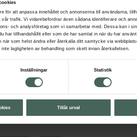
nde och hudskyddande
cookies
e för att anpassa innehållet och annonserna till användarna, tillh
vår trafik. Vi vidarebefordrar även sådana identifierare och anna
nnons- och analysföretag som vi samarbetar med. Dessa kan i sin
har tillhandahållit eller som de har samlat in när du har använt 
an när som helst ändra eller återkalla ditt samtycke via webbplats
inte lagligheten av behandling som skett innan återkallelsen.
ård
Intim
Visa
Inställningar
Statistik
Visa
okies
Tillåt urval