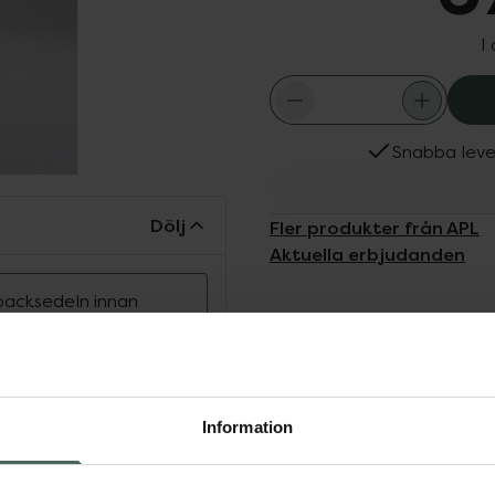
I
Snabba leve
Dölj
Fler produkter från APL
Aktuella erbjudanden
ipacksedeln innan
illverkat läkemedel som
om skydd för huden vid
löjdermatit, vätskande
Information
älvsprickor samt mindre
ndragande och