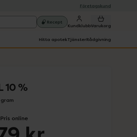
Företagskund
Recept
Kundklubb
Varukorg
Hitta apotek
Tjänster
Rådgivning
L 10 %
0 gram
Pris online
79 kr