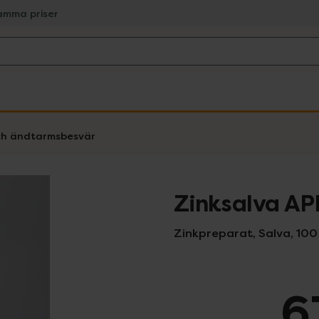
amma priser
ch ändtarmsbesvär
Zinksalva AP
Zinkpreparat, Salva, 10
6