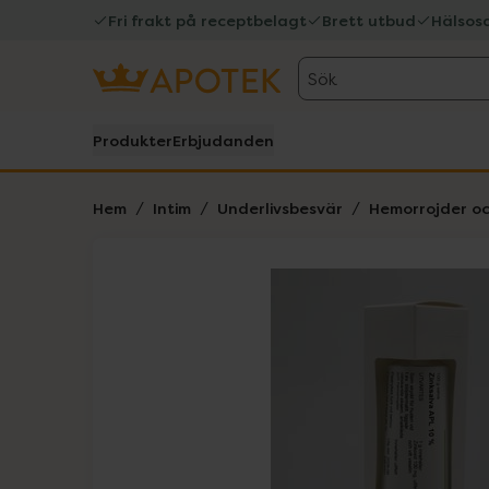
Fri frakt på receptbelagt
Brett utbud
Hälsos
Sök
Produkter
Erbjudanden
Hem
Intim
Underlivsbesvär
Hemorrojder o
Hoppa över Lista
Lista: . Innehåller 1 objekt.