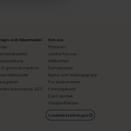
cept och läkemedel
Om oss
kter
Pressrum
tnadsskyddet
Jobba hos oss
edelsutbyte
Hållbarhet
in gammal medicin
Samarbeten
med läkemedel
Ägare och ledningsgrupp
registret
För leverantörer
oniskt expertstöd, EES
Företagskund
Eget apotek
Glädjeeffekten
Cookieinställningar