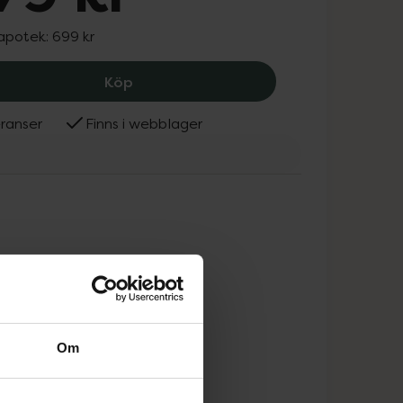
 apotek:
699 kr
Zinksalva APL 10 %, 679 kr.
Köp
ranser
Finns i webblager
Om