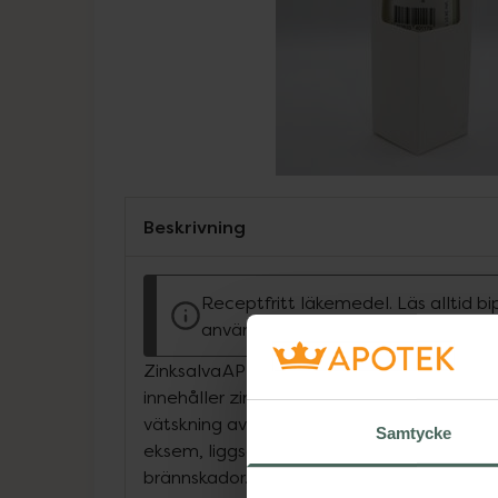
Beskrivning
Receptfritt läkemedel. Läs alltid b
användning.
Zinksalva APL är ett receptfritt, apotekst
innehåller zinkoxid 10 %. Salvan används s
vätskning av olika slag, till exempel vid b
Samtycke
eksem, liggsår, analklåda, hemorrojder, sj
brännskador. Zinkoxid har en mild samma