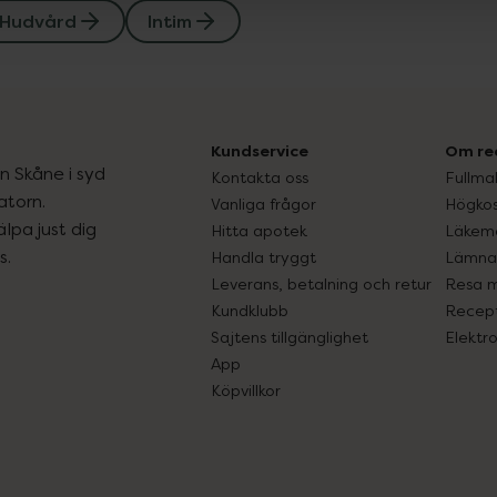
Hudvård
Intim
Kundservice
Om re
ån Skåne i syd
Kontakta oss
Fullma
atorn.
Vanliga frågor
Högkos
lpa just dig
Hitta apotek
Läkem
s.
Handla tryggt
Lämna 
Leverans, betalning och retur
Resa 
Kundklubb
Recept
Sajtens tillgänglighet
Elektr
App
Köpvillkor