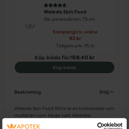
4.8 av 5 i omdöme
Weleda Skin Food
Rik universalkräm 75 ml
Kampanjpris online
92 kr
Tidigare pris:
115 kr
Köp båda för
:
158,40 kr
Köp båda
Beskrivning
Dölj
Weleda Skin Food 30ml är en kultklassiker och
multikräm som länge varit Weledas
bästsäljande produkt. Skin Food är en rik