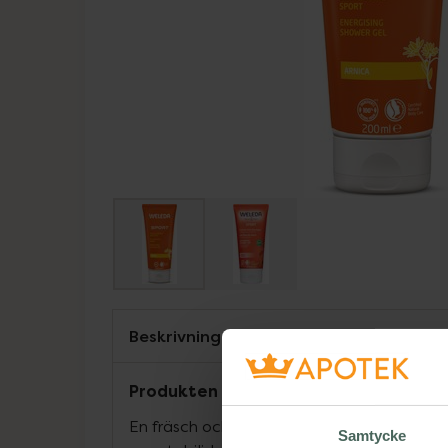
Beskrivning
Produkten får uppdaterad förpacknin
En fräsch och återfuktande duschgel som
Samtycke