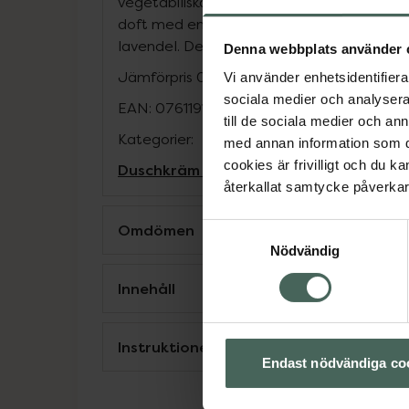
vegetabiliska tensider utan att torka ut hu
doft med energigivande rosmarin i kombi
lavendel. Dermatologiskt testad.
Denna webbplats använder 
Jämförpris
0,50 kr
/
ml
Vi använder enhetsidentifierar
sociala medier och analysera 
EAN:
07611916154317
till de sociala medier och a
Kategorier:
med annan information som du 
cookies är frivilligt och du k
Duschkräm och -olja
Hudvård
Kroppsvå
återkallat samtycke påverkar 
Omdömen
Samtyckesval
Nödvändig
Innehåll
Instruktioner
Endast nödvändiga co