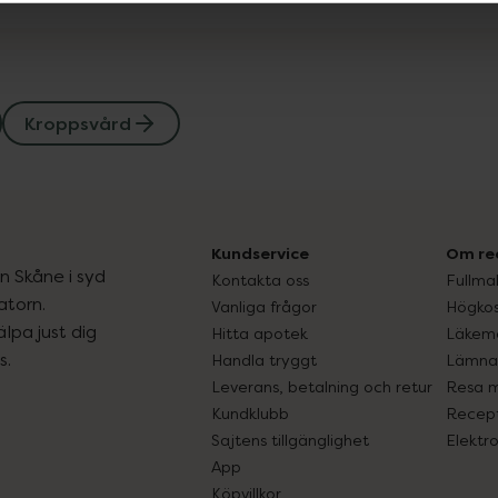
Kroppsvård
Kundservice
Om re
ån Skåne i syd
Kontakta oss
Fullma
atorn.
Vanliga frågor
Högkos
lpa just dig
Hitta apotek
Läkem
s.
Handla tryggt
Lämna 
Leverans, betalning och retur
Resa 
Kundklubb
Recept
Sajtens tillgänglighet
Elektr
App
Köpvillkor