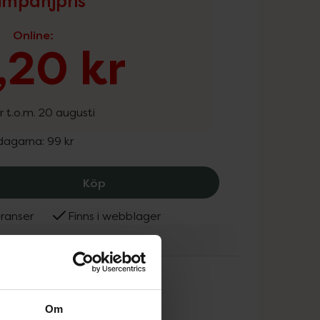
mpanjpris
Online
:
,20 kr
r t.o.m. 20 augusti
 dagarna:
99 kr
Weleda Arnica Energising Shower Gel,
Köp
ranser
Finns i webblager
eda
ammans
Om