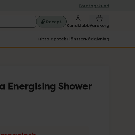
Företagskund
Recept
Kundklubb
Varukorg
Hitta apotek
Tjänster
Rådgivning
a Energising Shower