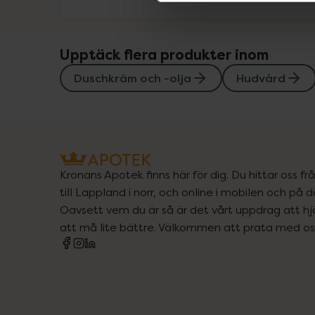
Upptäck flera produkter inom
Duschkräm och -olja
Hudvård
Kronans Apotek finns här för dig. Du hittar oss fr
till Lappland i norr, och online i mobilen och på d
Oavsett vem du är så är det vårt uppdrag att hjä
att må lite bättre. Välkommen att prata med os