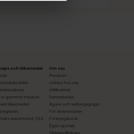
cept och läkemedel
Om oss
kter
Pressrum
tnadsskyddet
Jobba hos oss
edelsutbyte
Hållbarhet
in gammal medicin
Samarbeten
med läkemedel
Ägare och ledningsgrupp
registret
För leverantörer
oniskt expertstöd, EES
Företagskund
Eget apotek
Glädjeeffekten