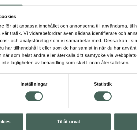
den. Sportig och fräsch
nation med rogivande
cookies
e för att anpassa innehållet och annonserna till användarna, tillh
vår trafik. Vi vidarebefordrar även sådana identifierare och anna
nnons- och analysföretag som vi samarbetar med. Dessa kan i sin
har tillhandahållit eller som de har samlat in när du har använt 
4.5 av 5 i omdöme
Weleda Arnica
an när som helst ändra eller återkalla ditt samtycke via webbplats
rd
Energising Shower G
inte lagligheten av behandling som skett innan återkallelsen.
Duschgel 200 ml
Visa
Kampanjpris onlin
Inställningar
Statistik
79,20 kr
Visa
Tidigare pris:
99 kr
Köp båda för
:
Visa
157,60 kr
okies
Tillåt urval