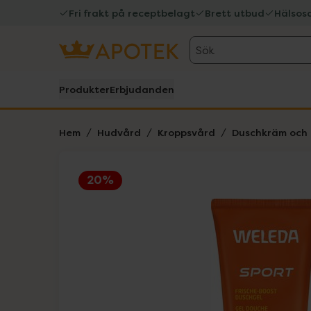
Fri frakt på receptbelagt
Brett utbud
Hälsos
Sök
Produkter
Erbjudanden
Hem
Hudvård
Kroppsvård
Duschkräm och 
20%
Hoppa över Lista
Lista: . Innehåller 2 objekt.