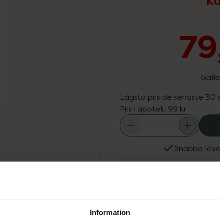
Ka
79
Gälle
Lägsta pris de senaste 30
Pris i apotek:
99 kr
Snabba leve
Dölj
Fler produkter från Wel
g under 2026.
Aktuella erbjudanden
Köps ofta tills
 rengör med milda
Information