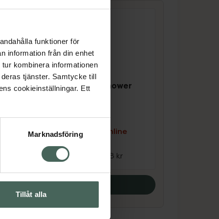
andahålla funktioner för
n information från din enhet
 tur kombinera informationen
deras tjänster. Samtycke till
4.8 av 5 i omdöme
Weleda Aroma Shower
ens cookieinställningar. Ett
el
Energy
Duschgel 200 ml
e
Kampanjpris online
Marknadsföring
78,40 kr
Tidigare pris:
98 kr
Köp båda
Tillåt alla