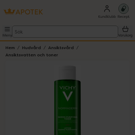
Kundklubb
Recept
Sök
Meny
Varukorg
Hem
Hudvård
Ansiktsvård
Ansiktsvatten och toner
Hoppa över Lista
Lista: . Innehåller 1 objekt.