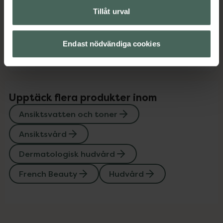
Instruktioner
Visa
Tillåt urval
Kontaktinfo tillverkare
Visa
Endast nödvändiga cookies
Upptäck flera produkter inom
Ansiktsvatten och toner
Ansiktsvård
Dermatologisk hudvård
French Beauty
Hudvård