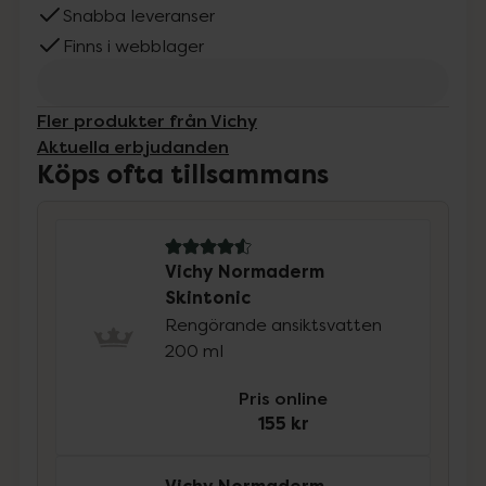
Snabba leveranser
Finns i webblager
Fler produkter från Vichy
Aktuella erbjudanden
Köps ofta tillsammans
4.6 av 5 i omdöme
Vichy Normaderm
Skintonic
Rengörande ansiktsvatten
200 ml
Pris online
155 kr