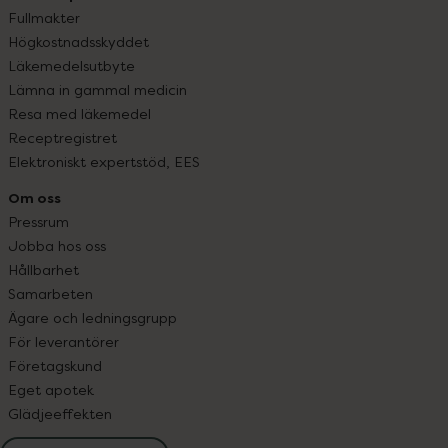
Fullmakter
Högkostnadsskyddet
Läkemedelsutbyte
Lämna in gammal medicin
Resa med läkemedel
Receptregistret
Elektroniskt expertstöd, EES
Om oss
Pressrum
Jobba hos oss
Hållbarhet
Samarbeten
Ägare och ledningsgrupp
För leverantörer
Företagskund
Eget apotek
Glädjeeffekten