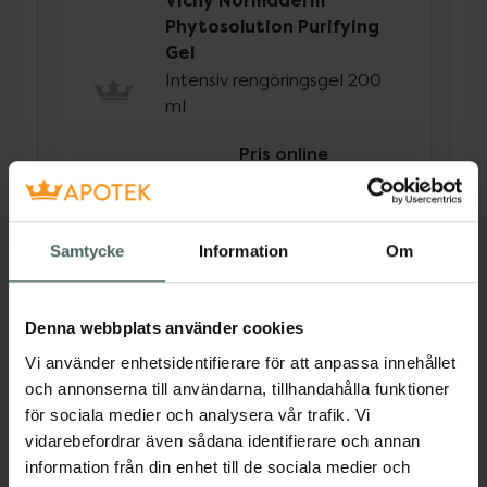
Vichy Normaderm
Phytosolution Purifying
Gel
Intensiv rengöringsgel 200
ml
Pris online
219 kr
Köp båda för
:
374 kr
Samtycke
Information
Om
Köp båda
Denna webbplats använder cookies
Beskrivning
Dölj
Vi använder enhetsidentifierare för att anpassa innehållet
och annonserna till användarna, tillhandahålla funktioner
för sociala medier och analysera vår trafik. Vi
En mikroexfolierande formula med salicyl-
vidarebefordrar även sådana identifierare och annan
och glykolsyror för att omedelbart rengörä
information från din enhet till de sociala medier och
huden utan att skrubba. Huden ser förnyad ut.