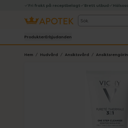
Fri frakt på receptbelagt
Brett utbud
Hälsos
Sök
Produkter
Erbjudanden
Hem
Hudvård
Ansiktsvård
Ansiktsrengöri
Hoppa över Lista
Lista: . Innehåller 2 objekt.