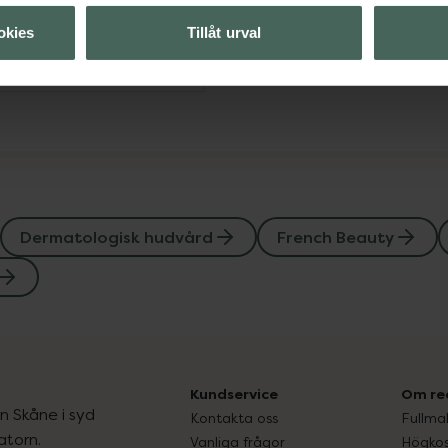
Visa
okies
Tillåt urval
Visa
Dermatologisk hudvård
French Beauty
Kundservice
Om re
ån Skåne i syd
Kontakta oss
Fullma
atorn.
Vanliga frågor
Högkos