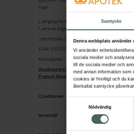
lugn.
Lämplig för känslig hud, ögon och kontaktl
Samtycke
Lämnar ingen fet känsla.
Jämförpris
975 kr
/
l
Denna webbplats använder 
EAN:
03337871319144
Vi använder enhetsidentifierar
sociala medier och analysera 
Kategorier:
till de sociala medier och a
Ansiktsrengöring
Ansiktsvård
Dermatolo
med annan information som du 
French Beauty
Hudbesvär
Hudbesvär
Hu
cookies är frivilligt och du k
återkallat samtycke påverkar 
Omdömen
Samtyckesval
Nödvändig
Innehåll