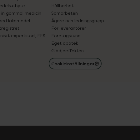
edelsutbyte
Hållbarhet
in gammal medicin
Samarbeten
med läkemedel
Ägare och ledningsgrupp
registret
För leverantörer
oniskt expertstöd, EES
Företagskund
Eget apotek
Glädjeeffekten
Cookieinställningar