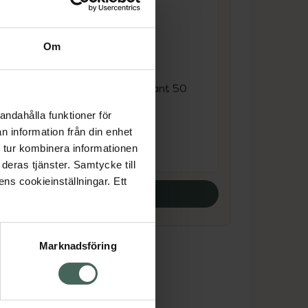
4.7 av 5 i omdöme
Om
ale
Vichy Anti-trace
Antiperspirant
Roll-on antiperspirant 50
ml
andahålla funktioner för
n information från din enhet
Pris online
 tur kombinera informationen
115 kr
deras tjänster. Samtycke till
ens cookieinställningar. Ett
Köp båda
Marknadsföring