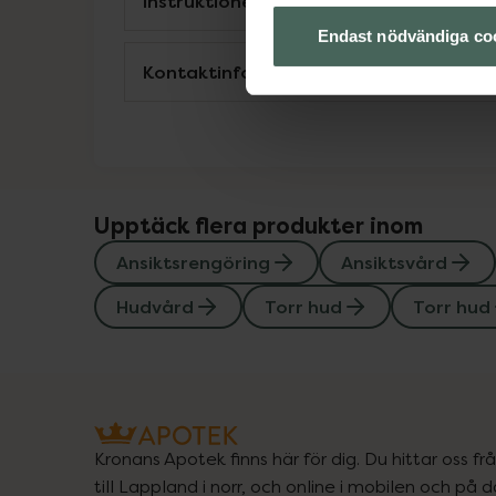
Instruktioner
Endast nödvändiga co
Kontaktinfo tillverkare
Upptäck flera produkter inom
Ansiktsrengöring
Ansiktsvård
Hudvård
Torr hud
Torr hud
Kronans Apotek finns här för dig. Du hittar oss fr
till Lappland i norr, och online i mobilen och på d