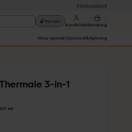
Företagskund
Recept
Kundklubb
Varukorg
Hitta apotek
Tjänster
Rådgivning
 Thermale 3-in-1
200 ml