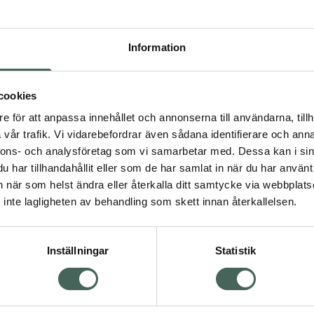
4.7 av 5 i omdöme
Information
insbärare. Hypoallergen.
Vichy Pureté Therm
3-in-1 Cleanser
3-in-1 ansiktsrengöring
cookies
200 ml
e för att anpassa innehållet och annonserna till användarna, tillh
vår trafik. Vi vidarebefordrar även sådana identifierare och anna
Pris online
nnons- och analysföretag som vi samarbetar med. Dessa kan i sin
149 kr
gisk hudvård
har tillhandahållit eller som de har samlat in när du har använt 
dvård
Torr hud
Torr hud
Köp båda för
:
an när som helst ändra eller återkalla ditt samtycke via webbplats
264 kr
inte lagligheten av behandling som skett innan återkallelsen.
Visa
Inställningar
Statistik
Visa