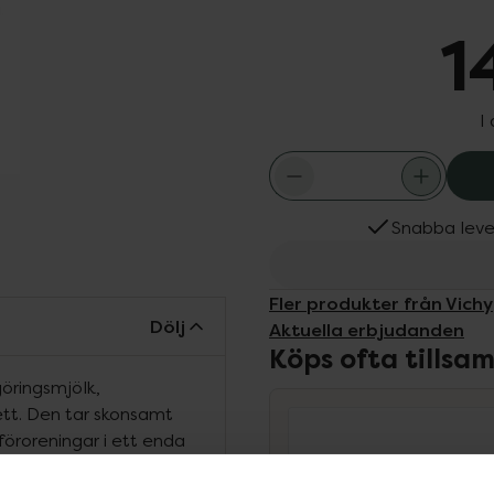
1
I
Snabba leve
Fler produkter från Vichy
Dölj
Aktuella erbjudanden
Köps ofta tills
öringsmjölk,
tt. Den tar skonsamt
föroreningar i ett enda
h är förstärkt med
hud mjuk, uppfriskad och