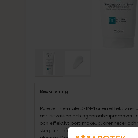
Beskrivning
Pureté Thermale 3-IN-1 är en effektiv reng
ansiktsvatten och ögonmakeupremover i e
och effektivt bort makeup, orenheter och 
steg. Innehåller Vichy vulkaniskt vatten oc
glycerin. Denna multirengöring lämnar din 