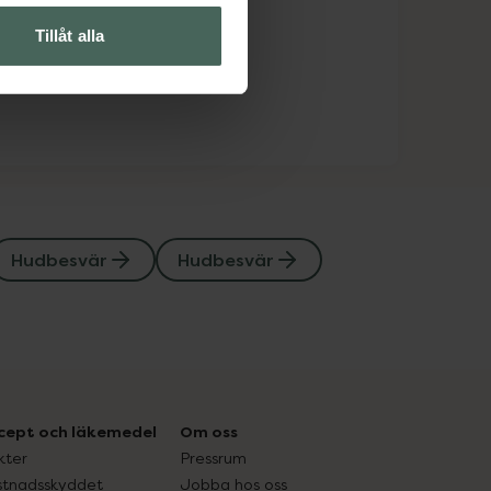
Tillåt alla
Hudbesvär
Hudbesvär
cept och läkemedel
Om oss
kter
Pressrum
tnadsskyddet
Jobba hos oss