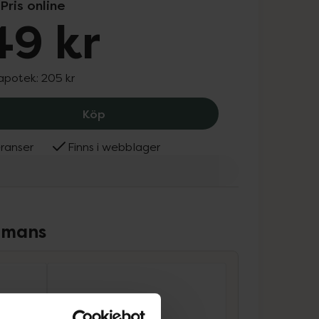
Pris online
49 kr
 apotek:
205 kr
Vichy Pureté Thermale 3-in-1 Cleanser
Köp
ranser
Finns i webblager
ammans