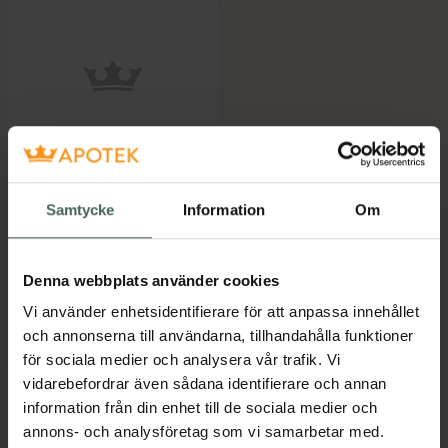
ZASPRAY Théa
Ögonspray för torra
Samtycke
Information
Om
ögon 10 ml
Medicinsteknisk produkt
Pris online
Denna webbplats använder cookies
175 kr
Vi använder enhetsidentifierare för att anpassa innehållet
ZASPRAY Théa, 175 kr.
Köp
och annonserna till användarna, tillhandahålla funktioner
för sociala medier och analysera vår trafik. Vi
vidarebefordrar även sådana identifierare och annan
information från din enhet till de sociala medier och
annons- och analysföretag som vi samarbetar med.
Kronans Apotek finns här för dig. Du hittar oss från Skåne i