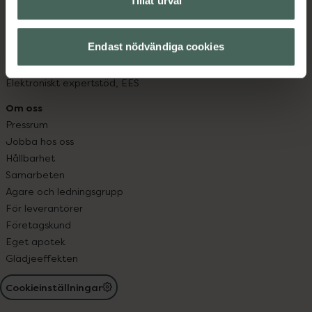
Tillåt urval
Läkemedelsutbyte
Lämna in gammal medicin
Endast nödvändiga cookies
Resa med läkemedel
Receptregistret
Elektroniskt expertstöd, EES
Om oss
Pressrum
Jobba hos oss
Hållbarhet
Samarbeten
Ägare och ledningsgrupp
För leverantörer
Företagskund
Eget apotek
Glädjeeffekten
Cookieinställningar