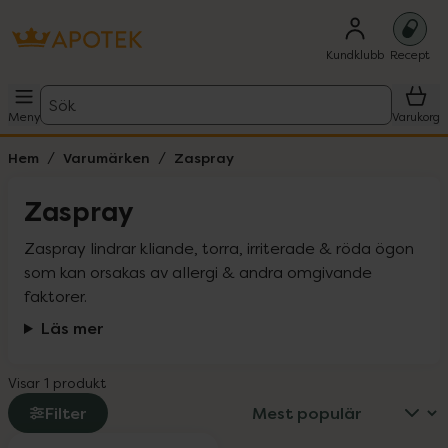
Kundklubb
Recept
Sök
Meny
Varukorg
Hem
Varumärken
Zaspray
Zaspray
Zaspray lindrar kliande, torra, irriterade & röda ögon 
som kan orsakas av allergi & andra omgivande 
faktorer.
Läs mer
Visar 1 produkt
Filter