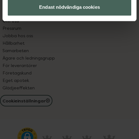
Receptregistret
Endast nödvändiga cookies
Elektroniskt expertstöd, EES
Om oss
Pressrum
Jobba hos oss
Hållbarhet
Samarbeten
Ägare och ledningsgrupp
För leverantörer
Företagskund
Eget apotek
Glädjeeffekten
Cookieinställningar