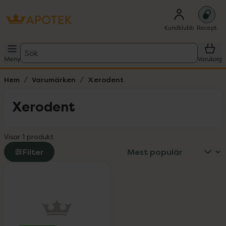
Kundklubb
Recept
Sök
Meny
Varukorg
Hem
Varumärken
Xerodent
Xerodent
Visar 1 produkt
Filter