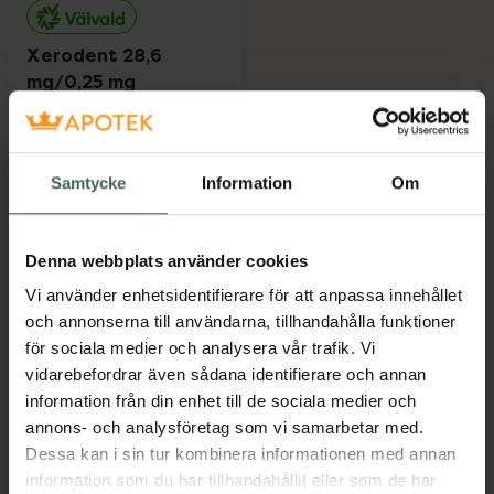
Xerodent 28,6
mg/0,25 mg
Kombinationer,
Sugtablett, 90 styck
Läkemedel
Samtycke
Information
Om
Pris online
99 kr
Denna webbplats använder cookies
Mer info
Vi använder enhetsidentifierare för att anpassa innehållet
och annonserna till användarna, tillhandahålla funktioner
för sociala medier och analysera vår trafik. Vi
vidarebefordrar även sådana identifierare och annan
Kronans Apotek finns här för dig. Du hittar oss från Skåne i
information från din enhet till de sociala medier och
syd till Lappland i norr, och online i mobilen och på
annons- och analysföretag som vi samarbetar med.
datorn. Oavsett vem du är så är det vårt uppdrag att
Dessa kan i sin tur kombinera informationen med annan
hjälpa just dig att må lite bättre. Välkommen att prata
information som du har tillhandahållit eller som de har