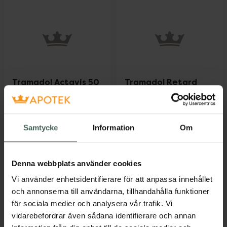
Tramadol Actavis 50
Tramadol Retard
mg
Actavis 100 mg
Tramadol, Kapsel, hård,
Tramadol,
100 styck
Depottablett, 100
Samtycke
Information
Om
Läkemedel
styck
Läkemedel
Pris online
Pris online
Denna webbplats använder cookies
98,49 kr
128,49 kr
Vi använder enhetsidentifierare för att anpassa innehållet
och annonserna till användarna, tillhandahålla funktioner
Köp via
Köp via
för sociala medier och analysera vår trafik. Vi
recept
recept
vidarebefordrar även sådana identifierare och annan