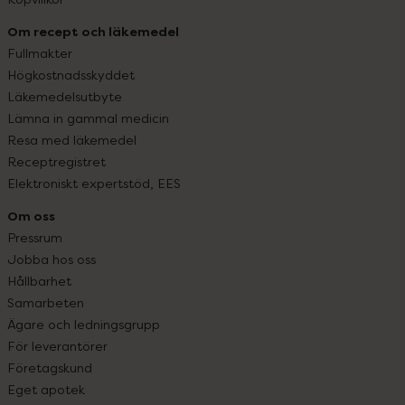
Om recept och läkemedel
Fullmakter
Högkostnadsskyddet
Läkemedelsutbyte
Lämna in gammal medicin
Resa med läkemedel
Receptregistret
Elektroniskt expertstöd, EES
Om oss
Pressrum
Jobba hos oss
Hållbarhet
Samarbeten
Ägare och ledningsgrupp
För leverantörer
Företagskund
Eget apotek