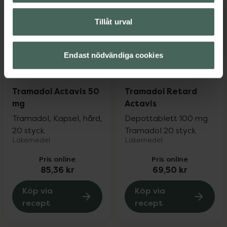
Tillåt urval
Endast nödvändiga cookies
Tramadol Actavis 50
Tramadol Retard
mg
Actavis
Tramadol, Kapsel, hård,
Depottablett 100 mg
20 styck
Tramadol 20 styck
Läkemedel
Läkemedel
Pris online
Pris online
85,36 kr
69,50 kr
Köp via
Köp via
recept
recept