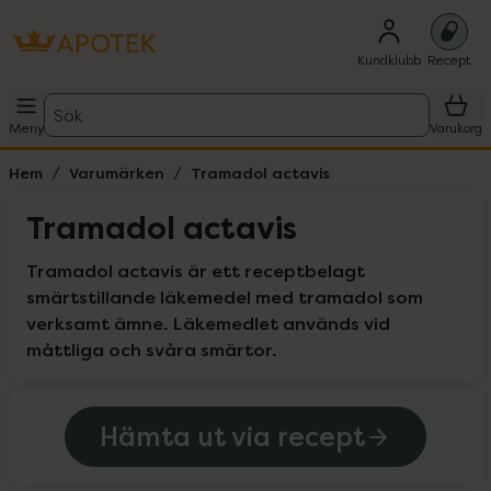
Kundklubb
Recept
Sök
Meny
Varukorg
Hem
Varumärken
Tramadol actavis
Tramadol actavis
Tramadol actavis är ett receptbelagt 
smärtstillande läkemedel med tramadol som 
verksamt ämne. Läkemedlet används vid 
måttliga och svåra smärtor.
Hämta ut via recept