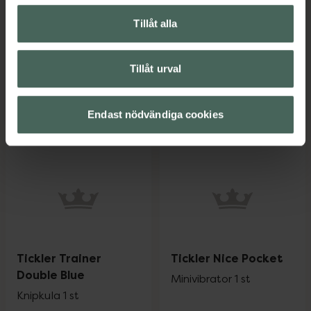
Double Black
Minivibrator 1 st
Tillåt alla
Knipkula 1 st
Pris online
Pris online
Tillåt urval
163 kr
215 kr
Tickler Posh Pocket, 163 kr.
Tickler Trai
Köp
Köp
Endast nödvändiga cookies
Tickler Trainer
Tickler Nice Pocket
Double Blue
Minivibrator 1 st
Knipkula 1 st