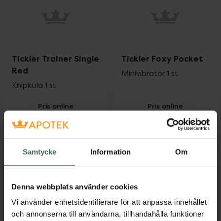
Tickler Trainer Single
Tickler Foxy Pocket
Red
Minivibrator 1 st
Knipkula 1 st
Pris online
Pris online
164 kr
162 kr
Tickler Trainer Single Red, 164 kr.
Tickler Foxy
Köp
Köp
Samtycke
Information
Om
Denna webbplats använder cookies
Vi använder enhetsidentifierare för att anpassa innehållet
och annonserna till användarna, tillhandahålla funktioner