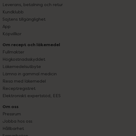
Leverans, betalning och retur
Kundklubb
Sajtens tillgänglighet
App
Köpvillkor
Om recept och läkemedel
Fullmakter
Högkostnadsskyddet
Läkemedelsutbyte
Lämna in gammal medicin
Resa med läkemedel
Receptregistret
Elektroniskt expertstöd, EES
Om oss
Pressrum
Jobba hos oss
Hållbarhet
Samarbeten