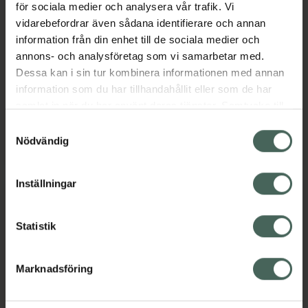
för sociala medier och analysera vår trafik. Vi
vidarebefordrar även sådana identifierare och annan
Tickler Trainer Single
Tickler Buddy
information från din enhet till de sociala medier och
Yellow
Erectionholder Black
annons- och analysföretag som vi samarbetar med.
Knipkula 1 st
Erektionshållare 1 st
Dessa kan i sin tur kombinera informationen med annan
information som du har tillhandahållit eller som de har
Pris online
Pris online
samlat in när du har använt deras tjänster. Samtycke till
155 kr
121 kr
cookies är frivilligt och du kan när som helst ändra eller
Samtyckesval
återkalla ditt samtycke via webbplatsens
Nödvändig
Tickler Trainer Single Yellow, 155 kr.
Tickler Budd
Köp
Köp
cookieinställningar. Ett återkallat samtycke påverkar inte
lagligheten av behandling som skett innan återkallelsen.
Inställningar
Statistik
Marknadsföring
Tickler Posh Pocket
Tickler Trainer