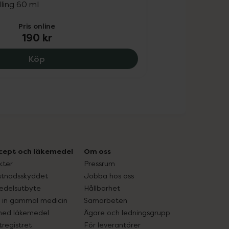
ling 60 ml
Pris online
190 kr
The Ordinary Natural Moisturizing Factors + 
Köp
cept och läkemedel
Om oss
kter
Pressrum
tnadsskyddet
Jobba hos oss
edelsutbyte
Hållbarhet
in gammal medicin
Samarbeten
med läkemedel
Ägare och ledningsgrupp
registret
För leverantörer