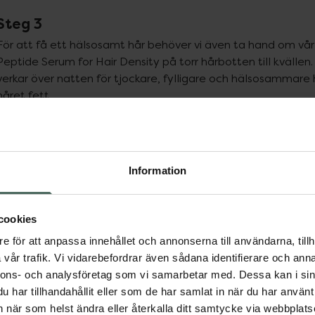
Steg 3
För att få ett hälsosamt hår behöver vi även ta hand om vår
Peptide Serum for Hair Density på torr hårbotten till kvälle
verkar över natten för tjockare, fylligare och hälsosammare 
håret fett.
Detta koncentrerade serum är 
utformad för att främja ett 
hälsosamt hår så att det ser 
Information
tjockare, tätare, fylligare och 
friskare ut.
cookies
e för att anpassa innehållet och annonserna till användarna, tillh
4.3 av 5 i omdöm
The Ordinary Mul
vår trafik. Vi vidarebefordrar även sådana identifierare och anna
nnons- och analysföretag som vi samarbetar med. Dessa kan i sin
Hårserum 60 ml
har tillhandahållit eller som de har samlat in när du har använt 
an när som helst ändra eller återkalla ditt samtycke via webbplats