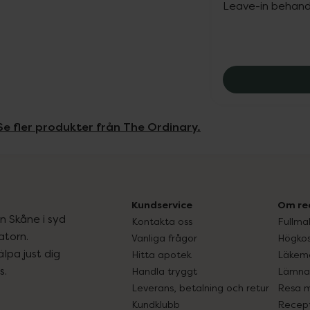
Leave-in behand
Se fler produkter från The Ordinary.
Kundservice
Om re
ån Skåne i syd
Kontakta oss
Fullma
atorn.
Vanliga frågor
Högkos
lpa just dig
Hitta apotek
Läkem
s.
Handla tryggt
Lämna 
Leverans, betalning och retur
Resa 
Kundklubb
Recept