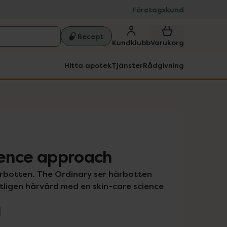
Företagskund
Recept
Kundklubb
Varukorg
Hitta apotek
Tjänster
Rådgivning
ience approach
rbotten. The Ordinary ser hårbotten 
ligen hårvård med en skin-care science 
d