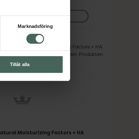
295 kr
Mer info
Marknadsföring
v nyheten Natural Moisturizing Factors + HA 
udbarriären och återfuktar huden. Produkten 
Tillåt alla
me
atural Moisturizing Factors + HA