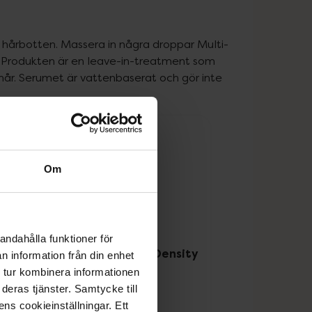
 hårbotten. Massera in några droppar Multi-
n. Produkten är en leave-in-treatment som 
hår. Serumet är vattenbaserat och gör inte 
Om
andahålla funktioner för
e
ti-Peptide Serum for Hair Density
n information från din enhet
 tur kombinera informationen
deras tjänster. Samtycke till
Pris online
ens cookieinställningar. Ett