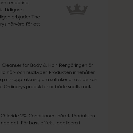
am rengöring, 
 Tidigare i 
ligen erbjuder The 
ys hårvård för ett 
leanser for Body & Hair. Rengöringen är 
la hår- och hudtyper. Produkten innehåller 
ig missuppfattning om sulfater är att de kan 
he Ordinarys produkter är både snällt mot 
Chloride 2% Conditioner i håret. Produkten 
ed det. För bäst effekt, applicera i 