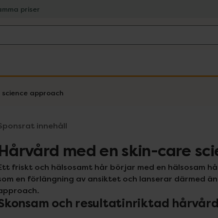
amma priser
 science approach
Sponsrat innehåll
Hårvård med en skin-care sc
Ett friskt och hälsosamt hår börjar med en hälsosam hå
som en förlängning av ansiktet och lanserar därmed änt
approach.
Skonsam och resultatinriktad hårvår