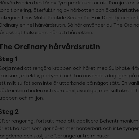
Hårvårdsserien består av fyra produkter för att främja skons
konditionering, återfuktning av hårbotten och ökad hårtäthet.
kategorin finns Multi-Peptide Serum for Hair Density och änt
Ordinary en hel hårvårdsrutin. Så här använder du The Ordinar
långsiktigt hälsosamt hår och hårbotten.
The Ordinary hårvårdsrutin
Steg 1
Börja med att rengöra kroppen och håret med Sulphate 4% C
skonsam, effektiv, parfymfri och kan användas dagligen på al
ett milt sulfat som inte är uttorkande på något sätt. En vanl
både irritera huden och vara omiljövänliga, men sulfatet i T
kroppen och miljön.
Steg 2
Efter rengöring, fortsätt med att applicera Behentrimonium 
är ett balsam som gör håret mer hanterbart och inte tynger n
längderna och skölj ur efter ungefär tre minuter.