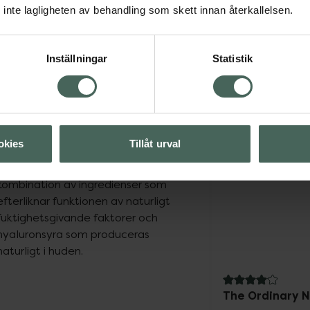
inte lagligheten av behandling som skett innan återkallelsen.
Inställningar
Statistik
Steg 4
Avsluta din hårvårdsrutin med att massera i några droppar a
for Scalp på torr hårbotten. Det mjölkiga serumet skyddar h
är perfekt för dig som vill tillföra fukt till din hårbotten.
okies
Tillåt urval
Formulan innehåller en 
kombination av ingredienser som 
efterliknar funktionen av naturligt 
fuktighetsgivande faktorer och 
hyaluronsyra som produceras 
naturligt i huden.
4.1 av 5 i omdö
The Ordinary N