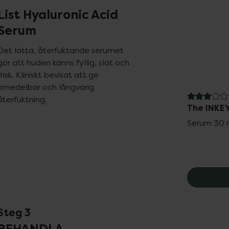
List Hyaluronic Acid
Serum
Det lätta, återfuktande serumet 
gör att huden känns fyllig, slät och 
frisk. Kliniskt bevisat att ge 
omedelbar och långvarig 
återfuktning.
3 av 5 i 
The INKEY
Serum 30 
Steg 3