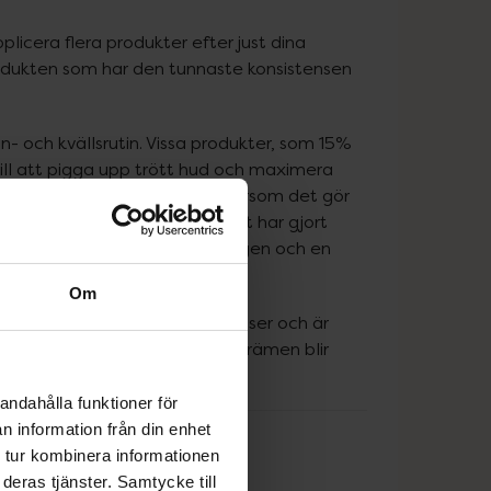
cera flera produkter efter just dina 
odukten som har den tunnaste konsistensen 
 och kvällsrutin. Vissa produkter, som 15% 
ill att pigga upp trött hud och maximera 
bör användas på kvällen eftersom det gör 
ns effektivitet. The INKEY List har gjort 
 produkten ska användas på dagen och en 
Om
mulerade med aktiva ingredienser och är 
 applicera dem innan ansiktskrämen blir 
andahålla funktioner för
n information från din enhet
 tur kombinera informationen
deras tjänster. Samtycke till