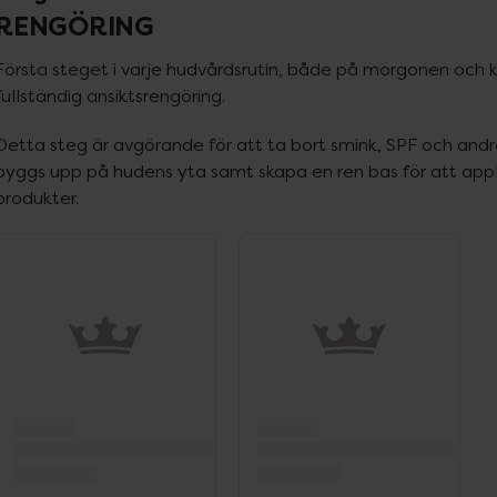
RENGÖRING
Första steget i varje hudvårdsrutin, både på morgonen och kvä
fullständig ansiktsrengöring.
Detta steg är avgörande för att ta bort smink, SPF och and
byggs upp på hudens yta samt skapa en ren bas för att appli
produkter.
ppa över Lista
Lista: . Innehåller 2 objekt.