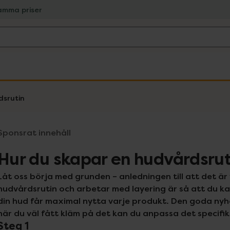
amma priser
dsrutin
Sponsrat innehåll
Hur du skapar en hudvårdsrut
Låt oss börja med grunden – anledningen till att det är 
hudvårdsrutin och arbetar med layering är så att du kan
din hud får maximal nytta varje produkt. Den goda nyhet
när du väl fått kläm på det kan du anpassa det specifik
Steg 1