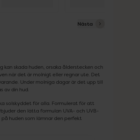
Nästa
ing kan skada huden, orsaka ålderstecken och 
n när det är molnigt eller regnar ute. Det 
varande. Under molniga dagar är det upp till 
s av din hud.
 solskyddet för alla. Formulerat för att 
 erbjuder den lätta formulan UVA- och UVB-
sh på huden som lämnar den perfekt 