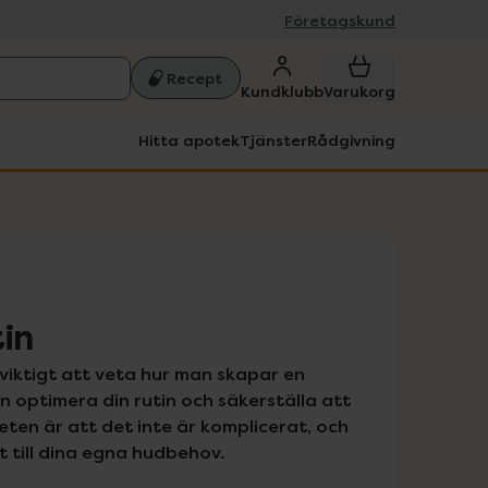
Företagskund
Recept
Kundklubb
Varukorg
Hitta apotek
Tjänster
Rådgivning
in
viktigt att veta hur man skapar en 
 optimera din rutin och säkerställa att 
en är att det inte är komplicerat, och 
t till dina egna hudbehov.