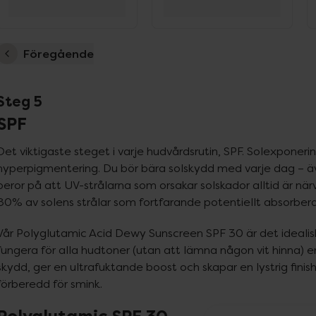
Föregående
Steg 5
SPF
Det viktigaste steget i varje hudvårdsrutin, SPF. Solexponer
hyperpigmentering. Du bör bära solskydd med varje dag – äve
beror på att UV-strålarna som orsakar solskador alltid är när
80% av solens strålar som fortfarande potentiellt absorbera
Vår Polyglutamic Acid Dewy Sunscreen SPF 30 är det idealiska
fungera för alla hudtoner (utan att lämna någon vit hinna)
skydd, ger en ultrafuktande boost och skapar en lystrig fini
förberedd för smink.