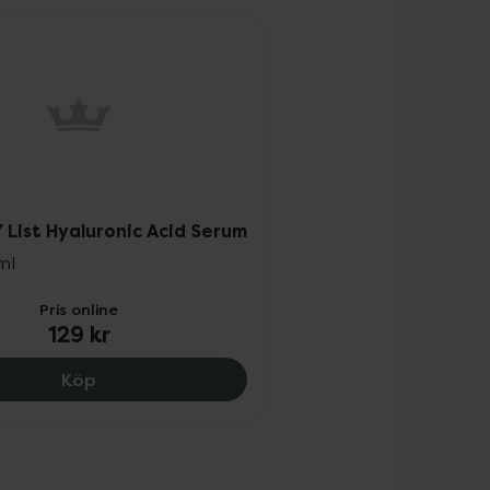
omdöme
 List Hyaluronic Acid Serum
ml
Pris online
129 kr
The INKEY List Hyaluronic Acid Serum, 129 kr.
Köp