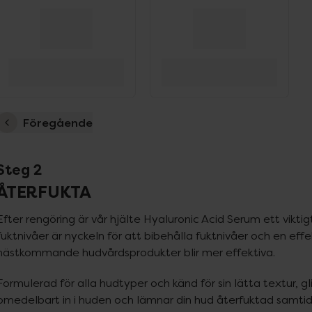
Föregående
Steg 2
ÅTERFUKTA
Efter rengöring är vår hjälte Hyaluronic Acid Serum ett viktigt
fuktnivåer är nyckeln för att bibehålla fuktnivåer och en eff
nästkommande hudvårdsprodukter blir mer effektiva.
Formulerad för alla hudtyper och känd för sin lätta textur, 
omedelbart in i huden och lämnar din hud återfuktad samtidi