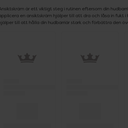
Ansiktskräm är ett viktigt steg i rutinen eftersom din hudbarri
applicera en ansiktskräm hjälper till att dra och låsa in fukt
hjälper till att hålla din hudbarriär stark och förbättra den 
ppa över Lista
Lista: . Innehåller 4 objekt.