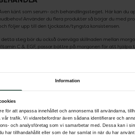
BEHANDLA
Även känt som serum- och behandlingssteget. Här kan du appli
hudbehov! Använder du flera produkter så börjar du med pr
och följer upp till den tjockaste/tyngsta konsistensen.
I detta steg bör du också överväga skillnaden mellan morgon-
Vitamin C & EGF, passar bättre på morgonen för att hjälpa t
sina antioxidativa egenskaper. Medan Retinol Serum endast 
din hud mer känslig för UV-strålar och solljus minskar produkte
detta väldigt lätt – på alla förpackningar är det en sol om
måne om den ska användas till kvällen.
Information
Glöm inte ögonen i detta steg. De flesta ögonkrämer är for
designade för att rikta sig mot specifika problem. Genom att
cookies
dem mer effektiva.
e för att anpassa innehållet och annonserna till användarna, tillh
ppa över Lista
vår trafik. Vi vidarebefordrar även sådana identifierare och anna
Lista: . Innehåller 5 objekt.
nnons- och analysföretag som vi samarbetar med. Dessa kan i sin
har tillhandahållit eller som de har samlat in när du har använt 