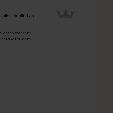
llen, är alltid en 
ra orenheter som 
cera ytterligare 