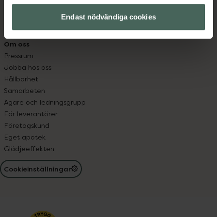
Resa med läkemedel
Receptregistret
Endast nödvändiga cookies
Elektroniskt expertstöd, EES
Om oss
Pressrum
Jobba hos oss
Hållbarhet
Samarbeten
Ägare och ledningsgrupp
För leverantörer
Företagskund
Eget apotek
Glädjeeffekten
Cookieinställningar