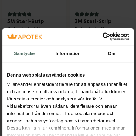
5 av 5 i omdöme
5 av 5 i omdöme
3M Steri-Strip
3M Steri-Strip
Suturtejp Vit
Suturtejp Brun
Förslutning av små sår
För bättre och
6 st
snyggare sårläkning 1 st
Medicinteknisk produkt
Samtycke
Information
Om
Pris online
Pris online
25 kr
27,90 kr
Denna webbplats använder cookies
3M Steri-Strip Suturtejp Vit, 25 kr.
3M Steri-Str
Köp
Köp
Vi använder enhetsidentifierare för att anpassa innehållet
och annonserna till användarna, tillhandahålla funktioner
för sociala medier och analysera vår trafik. Vi
vidarebefordrar även sådana identifierare och annan
Kronans Apotek finns här för dig. Du hittar oss från Skåne i
information från din enhet till de sociala medier och
annons- och analysföretag som vi samarbetar med.
syd till Lappland i norr, och online i mobilen och på
Dessa kan i sin tur kombinera informationen med annan
datorn. Oavsett vem du är så är det vårt uppdrag att
information som du har tillhandahållit eller som de har