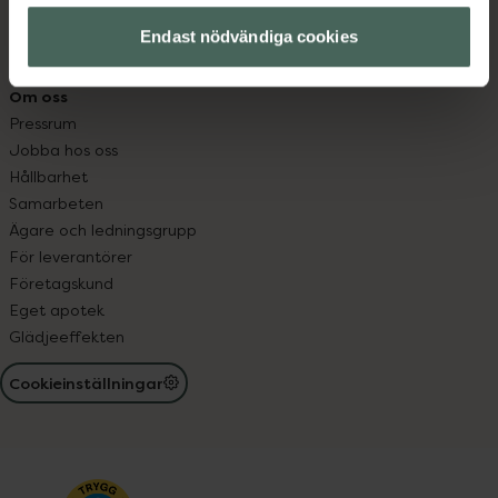
Resa med läkemedel
Receptregistret
Endast nödvändiga cookies
Elektroniskt expertstöd, EES
Om oss
Pressrum
Jobba hos oss
Hållbarhet
Samarbeten
Ägare och ledningsgrupp
För leverantörer
Företagskund
Eget apotek
Glädjeeffekten
Cookieinställningar