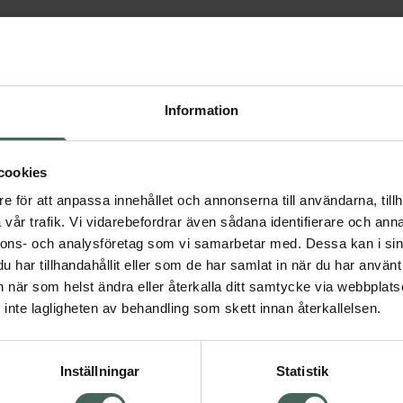
Information
cookies
e för att anpassa innehållet och annonserna till användarna, tillh
olvenix
vår trafik. Vi vidarebefordrar även sådana identifierare och anna
ärlskyddande medel,
nnons- och analysföretag som vi samarbetar med. Dessa kan i sin
epotkapsel, hård, 60 kapse...
har tillhandahållit eller som de har samlat in när du har använt 
äkemedel
an när som helst ändra eller återkalla ditt samtycke via webbplats
inte lagligheten av behandling som skett innan återkallelsen.
Pris online
225 kr
Solvenix, 225 kr.
Köp
Inställningar
Statistik