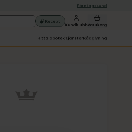
Företagskund
Recept
Kundklubb
Varukorg
Hitta apotek
Tjänster
Rådgivning