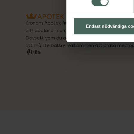
Kronans Apotek finns här för dig. Du hittar oss fr
Endast nödvändiga co
till Lappland i norr, och online i mobilen och på d
Oavsett vem du är så är det vårt uppdrag att hjä
att må lite bättre. Välkommen att prata med os