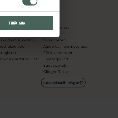
cept och läkemedel
Om oss
kter
Pressrum
Tillåt alla
tnadsskyddet
Jobba hos oss
edelsutbyte
Hållbarhet
in gammal medicin
Samarbeten
med läkemedel
Ägare och ledningsgrupp
registret
För leverantörer
oniskt expertstöd, EES
Företagskund
Eget apotek
Glädjeeffekten
Cookieinställningar