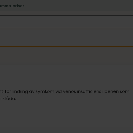
amma priser
 för lindring av symtom vid venös insufficiens i benen som 
h klåda.