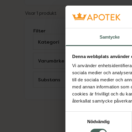
Visar 1 produkt
Filter
Samtycke
Kategori
Visa
Denna webbplats använder 
Varumärke
Visa
Vi använder enhetsidentifierar
S
sociala medier och analysera 
Substans
Visa
K
till de sociala medier och a
D
med annan information som du 
L
cookies är frivilligt och du k
återkallat samtycke påverkar 
Samtyckesval
Nödvändig