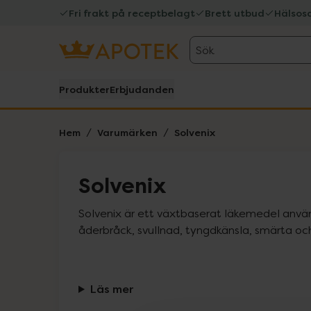
Fri frakt på receptbelagt
Brett utbud
Hälsos
Sök
Produkter
Erbjudanden
Hem
Varumärken
Solvenix
Solvenix
Solvenix är ett växtbaserat läkemedel använt
åderbråck, svullnad, tyngdkänsla, smärta oc
Läs mer