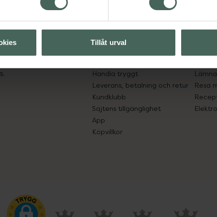
Kundservice
Om re
ån Skåne i syd
Kontakta oss
Fullma
okies
Tillåt urval
atorn.
Vanliga frågor
Högkos
lpa just dig
Hitta apotek
Läkem
s.
Handla tryggt
Lämna 
Leverans, betalning och retur
Resa 
Kundklubb
Recept
Sajtens tillgänglighet
Elektr
App
Köpvillkor