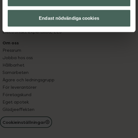
Läkemedelsutbyte
Lämna in gammal medicin
Resa med läkemedel
Endast nödvändiga cookies
Receptregistret
Elektroniskt expertstöd, EES
Om oss
Pressrum
Jobba hos oss
Hållbarhet
Samarbeten
Ägare och ledningsgrupp
För leverantörer
Företagskund
Eget apotek
Glädjeeffekten
Cookieinställningar