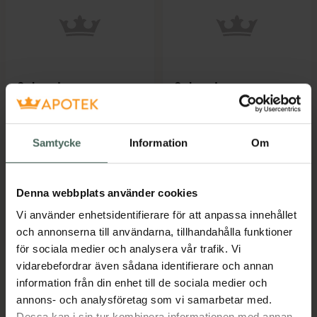
Sabamin
Sabamin
Sågpalmetto, frukt,
Sågpalmetto, frukt,
Kapsel, mjuk, 90
Kapsel, mjuk, 30
kapsel/kaps...
kapsel/kaps...
Samtycke
Information
Om
Läkemedel
Läkemedel
Pris online
Pris online
Denna webbplats använder cookies
465 kr
189 kr
Vi använder enhetsidentifierare för att anpassa innehållet
Sabamin, 465 kr.
Sabamin, 18
Köp
Köp
och annonserna till användarna, tillhandahålla funktioner
för sociala medier och analysera vår trafik. Vi
vidarebefordrar även sådana identifierare och annan
information från din enhet till de sociala medier och
annons- och analysföretag som vi samarbetar med.
Kronans Apotek finns här för dig. Du hittar oss från Skåne i
Dessa kan i sin tur kombinera informationen med annan