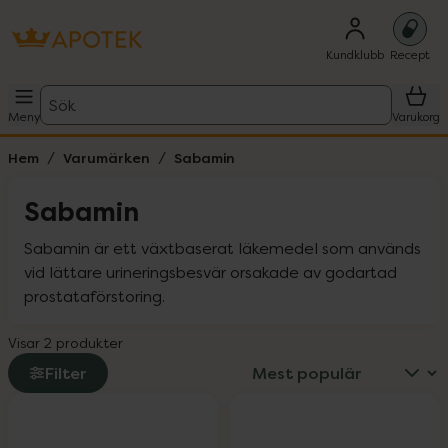
Kundklubb
Recept
Sök
Meny
Varukorg
Hem
Varumärken
Sabamin
Sabamin
Sabamin är ett växtbaserat läkemedel som används 
vid lättare urineringsbesvär orsakade av godartad 
prostataförstoring.
Visar 2 produkter
Filter