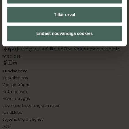
Tillåt urval
Kronans Apotek finns här för dig. Du hittar oss från Skåne i
Endast nödvändiga cookies
syd till Lappland i norr, och online i mobilen och på
datorn. Oavsett vem du är så är det vårt uppdrag att
hjälpa just dig att må lite bättre. Välkommen att prata
med oss.
Kundservice
Kontakta oss
Vanliga frågor
Hitta apotek
Handla tryggt
Leverans, betalning och retur
Kundklubb
Sajtens tillgänglighet
App