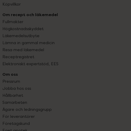
Köpvillkor
Om recept och läkemedel
Fullmakter
Högkostnadsskyddet
Läkemedelsutbyte
Lämna in gammal medicin
Resa med läkemedel
Receptregistret
Elektroniskt expertstöd, EES
Om oss
Pressrum
Jobba hos oss
Hållbarhet
Samarbeten
Ägare och ledningsgrupp
För leverantörer
Företagskund
Eget apotek