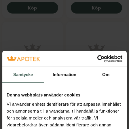
Rexona 48h Aloe Vera Kvinna Deo Roll-o
Rexona Maxi
Köp
Köp
4.3 av 5 i omdöme
4.4 av 5 i omdöme
Samtycke
Information
Om
Rexona 48h
Rexona 72h
Biorythm Kvinna Deo
Advanced Brig
Roll-on
Bouquet Kvinna RO
Denna webbplats använder cookies
Deoderant 50 ml
Deo Roll-on 50 ml
Vi använder enhetsidentifierare för att anpassa innehållet
och annonserna till användarna, tillhandahålla funktioner
Pris online
Pris online
för sociala medier och analysera vår trafik. Vi
39 kr
38,90 kr
vidarebefordrar även sådana identifierare och annan