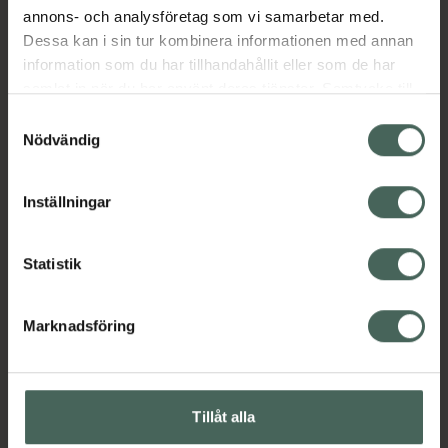
annons- och analysföretag som vi samarbetar med.
Dessa kan i sin tur kombinera informationen med annan
information som du har tillhandahållit eller som de har
samlat in när du har använt deras tjänster. Samtycke till
cookies är frivilligt och du kan när som helst ändra eller
Samtyckesval
återkalla ditt samtycke via webbplatsens
Nödvändig
cookieinställningar. Ett återkallat samtycke påverkar inte
lagligheten av behandling som skett innan återkallelsen.
Inställningar
Statistik
Marknadsföring
Tillåt alla