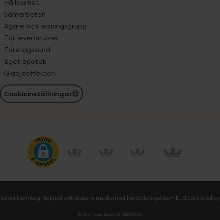
Hållbarhet
Samarbeten
Ägare och ledningsgrupp
För leverantörer
Företagskund
Eget apotek
Glädjeeffekten
Cookieinställningar
Köpvillkor
Integritetspolicy
Klubbens medlemsvillkor
Dataskyddsombud
Cookiepolicy
© Kronans Apotek AB
2026