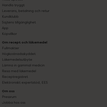
Handla tryggt
Leverans, betalning och retur
Kundklubb
Sajtens tillgänglighet
App
Köpvillkor
Om recept och läkemedel
Fullmakter
Högkostnadsskyddet
Läkemedelsutbyte
Lämna in gammal medicin
Resa med läkemedel
Receptregistret
Elektroniskt expertstöd, EES
Om oss
Pressrum
Jobba hos oss