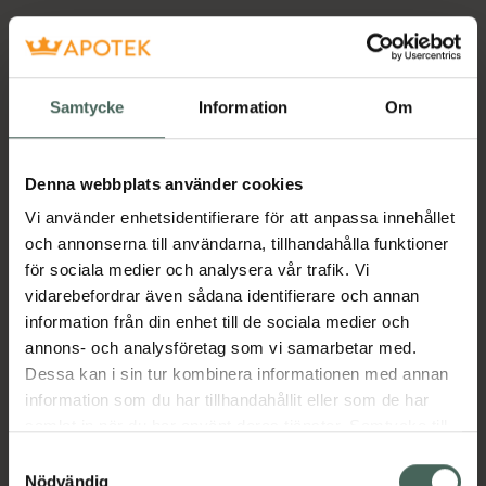
Samtycke
Information
Om
Denna webbplats använder cookies
Vi använder enhetsidentifierare för att anpassa innehållet
och annonserna till användarna, tillhandahålla funktioner
för sociala medier och analysera vår trafik. Vi
vidarebefordrar även sådana identifierare och annan
information från din enhet till de sociala medier och
annons- och analysföretag som vi samarbetar med.
Dessa kan i sin tur kombinera informationen med annan
information som du har tillhandahållit eller som de har
samlat in när du har använt deras tjänster. Samtycke till
cookies är frivilligt och du kan när som helst ändra eller
Samtyckesval
återkalla ditt samtycke via webbplatsens
Nödvändig