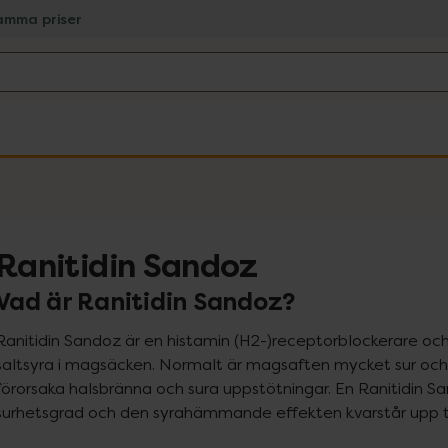
amma priser
Ranitidin Sandoz
Vad är Ranitidin Sandoz?
Ranitidin Sandoz är en histamin (H2-)receptorblockerare oc
saltsyra i magsäcken. Normalt är magsaften mycket sur och k
förorsaka halsbränna och sura uppstötningar. En Ranitidin S
surhetsgrad och den syrahämmande effekten kvarstår upp til