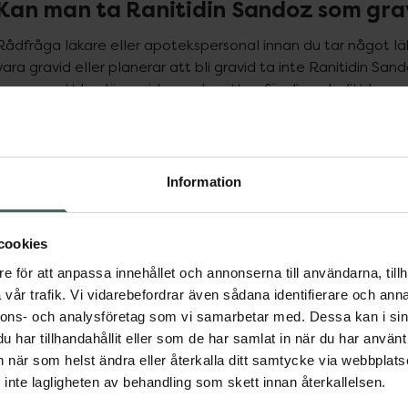
Kan man ta Ranitidin Sandoz som gra
Rådfråga läkare eller apotekspersonal innan du tar något läk
vara gravid eller planerar att bli gravid ta inte Ranitidin San
kommer att bedöma risken och nyttan för dig och ditt barn vi
utsöndras i bröstmjölk vilket leder till ökad risk för påverkan
behandling med Rantidin Sandoz. Läs bipacksedel för mer in
Ranitidin Sandoz dosering
Information
Vuxna samt barn över 12 år: 1 tablett (150 mg) vid behov för 
dygn om läkare inte rekommenderar annat. Om du fortfarande
cookies
Sandoz under 2 veckor i sträck bör du kontakta läkare, eft
e för att anpassa innehållet och annonserna till användarna, tillh
Kan man få biverkningar av Ranitidin
vår trafik. Vi vidarebefordrar även sådana identifierare och anna
nnons- och analysföretag som vi samarbetar med. Dessa kan i sin
Liksom alla läkemedel kan Ranitidin Sandoz orsaka biverknin
har tillhandahållit eller som de har samlat in när du har använt 
dem. Läs alltid bipacksedel innan användning
an när som helst ändra eller återkalla ditt samtycke via webbplats
inte lagligheten av behandling som skett innan återkallelsen.
Andra läkemedel och Ranitidin Sando