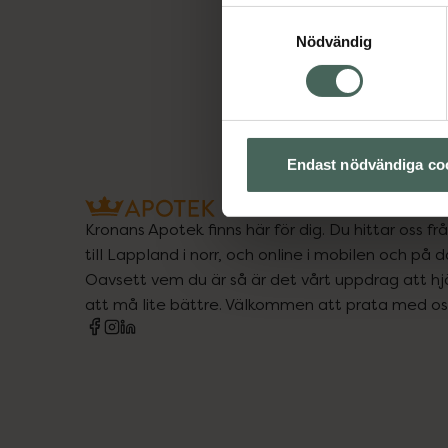
Samtyckesval
Nödvändig
Endast nödvändiga co
Kronans Apotek finns här för dig. Du hittar oss fr
till Lappland i norr, och online i mobilen och på d
Oavsett vem du är så är det vårt uppdrag att hjä
att må lite bättre. Välkommen att prata med os