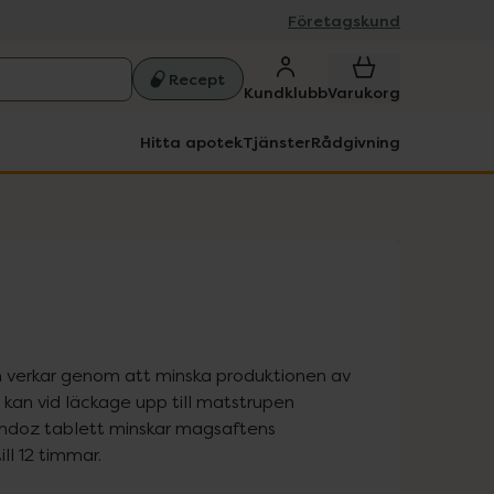
Företagskund
Recept
Kundklubb
Varukorg
Hitta apotek
Tjänster
Rådgivning
h verkar genom att minska produktionen av 
an vid läckage upp till matstrupen 
andoz tablett minskar magsaftens 
l 12 timmar.