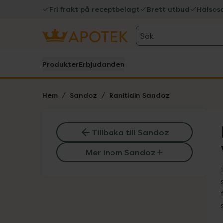
Fri frakt på receptbelagt
Brett utbud
Hälsos
Sök
Produkter
Erbjudanden
Hem
Sandoz
Ranitidin Sandoz
Tillbaka till Sandoz
Mer inom Sandoz