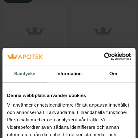
POSIFORLID
POSIFORLID
Ögonmask
Ögonspray
Vid ögonbesvär
Ögonspray för
Samtycke
Information
Om
orsakade av blefarit 1 st
rengöring av
Medicinsteknisk produkt
ögonlocken 15 ml
Denna webbplats använder cookies
Pris online
Pris online
Vi använder enhetsidentifierare för att anpassa innehållet
184 kr
139 kr
och annonserna till användarna, tillhandahålla funktioner
för sociala medier och analysera vår trafik. Vi
Mer info
Mer info
vidarebefordrar även sådana identifierare och annan
information från din enhet till de sociala medier och