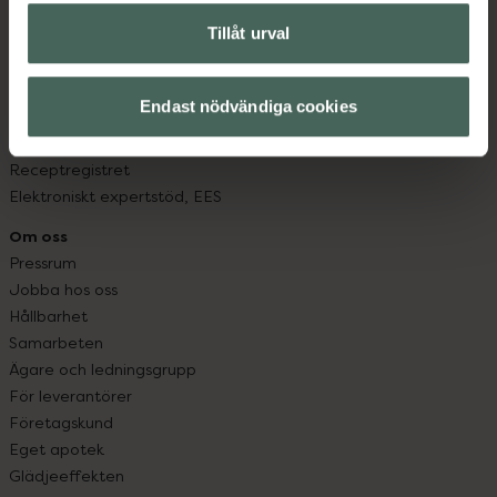
Om recept och läkemedel
Tillåt urval
Fullmakter
Högkostnadsskyddet
Läkemedelsutbyte
Endast nödvändiga cookies
Lämna in gammal medicin
Resa med läkemedel
Receptregistret
Elektroniskt expertstöd, EES
Om oss
Pressrum
Jobba hos oss
Hållbarhet
Samarbeten
Ägare och ledningsgrupp
För leverantörer
Företagskund
Eget apotek
Glädjeeffekten