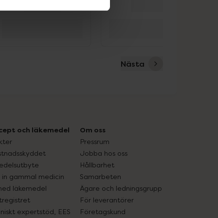
Nästa
cept och läkemedel
Om oss
kter
Pressrum
tnadsskyddet
Jobba hos oss
edelsutbyte
Hållbarhet
in gammal medicin
Samarbeten
med läkemedel
Ägare och ledningsgrupp
registret
För leverantörer
oniskt expertstöd, EES
Företagskund