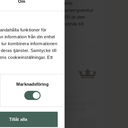
Om
a som med Pharma Nords speciella 
. Dessa kristaller löses vid kroppstemperatur 
ch använda. Bio-Qinon Active Q10 är den 
farmaceutisk kontroll och används till 
andahålla funktioner för
n information från din enhet
 tur kombinera informationen
deras tjänster. Samtycke till
ens cookieinställningar. Ett
Marknadsföring
Tillåt alla