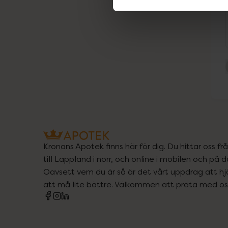
Kronans Apotek finns här för dig. Du hittar oss fr
till Lappland i norr, och online i mobilen och på d
Oavsett vem du är så är det vårt uppdrag att hjä
att må lite bättre. Välkommen att prata med os