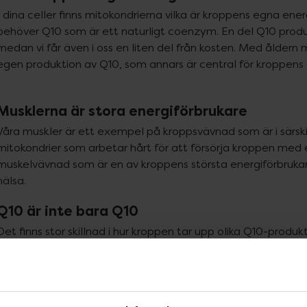
I dina celler finns mitokondrierna vilka är kroppens egna energ
behöver Q10 som är ett naturligt coenzym. En del Q10 produc
medan vi får även i oss en liten del från kosten. Med åldern 
egen produktion av Q10, som annars är central för kroppens
Musklerna är stora energiförbrukare
Våra muskler är ett exempel på kroppsvävnad som är i särski
mitokondrier som arbetar hårt för att försörja kroppen med e
muskelvävnad som är en av kroppens största energiförbrukar
hälsa.
Q10 är inte bara Q10
Det finns stor skillnad i hur kroppen tar upp olika Q10-produk
Obehandlad Q10 är i form av hårda, fasta kristaller som in
innebär att kroppen har svårt att lösa upp och faktiskt ta u
Den ursprungliga Q10-produkten