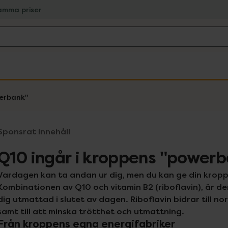
amma priser
werbank"
Sponsrat innehåll
Q10 ingår i kroppens "power
Vardagen kan ta andan ur dig, men du kan ge din kropp 
Kombinationen av Q10 och vitamin B2 (riboflavin), är de
dig utmattad i slutet av dagen. Riboflavin bidrar till 
samt till att minska trötthet och utmattning.
Från kroppens egna energifabriker