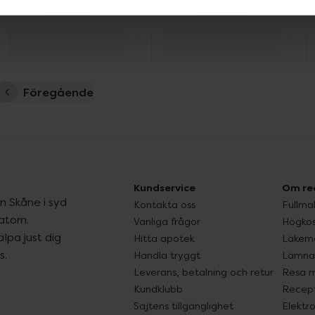
Föregående
Kundservice
Om re
ån Skåne i syd
Kontakta oss
Fullma
atorn.
Vanliga frågor
Högkos
lpa just dig
Hitta apotek
Läkem
s.
Handla tryggt
Lämna 
Leverans, betalning och retur
Resa 
Kundklubb
Recept
Sajtens tillgänglighet
Elektr