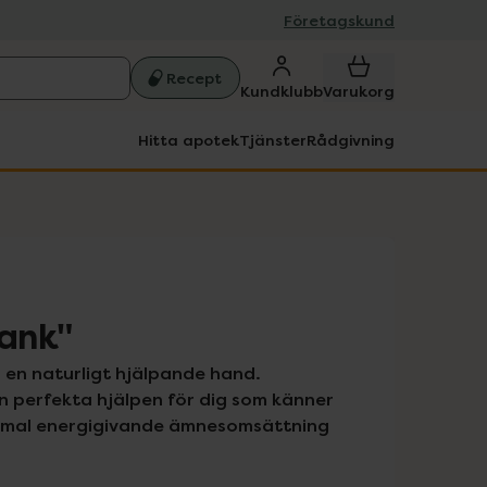
Företagskund
Recept
Kundklubb
Varukorg
Hitta apotek
Tjänster
Rådgivning
bank"
en naturligt hjälpande hand. 
n perfekta hjälpen för dig som känner 
normal energigivande ämnesomsättning 