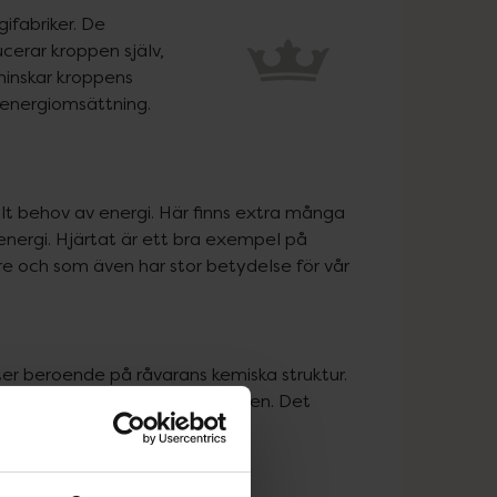
ifabriker. De 
erar kroppen själv, 
minskar kroppens 
 energiomsättning.
lt behov av energi. Här finns extra många 
nergi. Hjärtat är ett bra exempel på 
e och som även har stor betydelse för vår 
ter beroende på råvarans kemiska struktur. 
te kan passera genom tarmväggen. Det 
pp det aktiva ämnet.