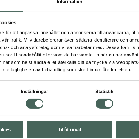
Information
Bio-Qinon Active Q10 innehåller en högkvalitativ Q10-råvar
tillverkningsteknik omvandlats till snöflingeformade kristaller
enkelt upp till fria Q10-molekyler som kroppen kan ta upp o
cookies
ursprungliga Q10-produkten som produceras i Danmark under 
e för att anpassa innehållet och annonserna till användarna, tillh
vetenskaplig forskning.
vår trafik. Vi vidarebefordrar även sådana identifierare och anna
Handla Q10:
nnons- och analysföretag som vi samarbetar med. Dessa kan i sin
har tillhandahållit eller som de har samlat in när du har använt 
ppa över Lista
Lista: . Innehåller 4 objekt.
an när som helst ändra eller återkalla ditt samtycke via webbplats
inte lagligheten av behandling som skett innan återkallelsen.
Inställningar
Statistik
okies
Tillåt urval