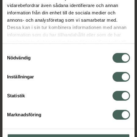
vidarebefordrar även sådana identifierare och annan
information från din enhet till de sociala medier och
annons- och analysföretag som vi samarbetar med.
Dessa kan i sin tur kombinera informationen med annan
information som du har tillhandahållit eller som de har
samlat in när du har använt deras tjänster. Samtycke till
cookies är frivilligt och du kan när som helst ändra eller
Samtyckesval
återkalla ditt samtycke via webbplatsens
Nödvändig
cookieinställningar. Ett återkallat samtycke påverkar inte
lagligheten av behandling som skett innan återkallelsen.
Inställningar
Statistik
Marknadsföring