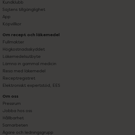
Kundklubb
Sajtens tillgänglighet
App
Köpvillkor
Om recept och läkemedel
Fullmakter
Högkostnadsskyddet
Läkemedelsutbyte
Lämna in gammal medicin
Resa med läkemedel
Receptregistret
Elektroniskt expertstöd, EES
Om oss
Pressrum
Jobba hos oss
Hållbarhet
Samarbeten
Ägare och ledningsgrupp