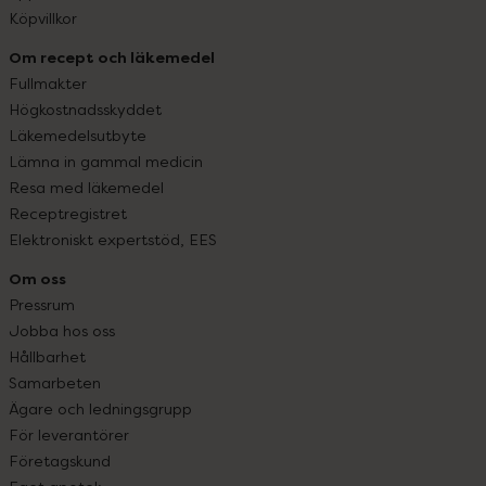
Köpvillkor
Om recept och läkemedel
Fullmakter
Högkostnadsskyddet
Läkemedelsutbyte
Lämna in gammal medicin
Resa med läkemedel
Receptregistret
Elektroniskt expertstöd, EES
Om oss
Pressrum
Jobba hos oss
Hållbarhet
Samarbeten
Ägare och ledningsgrupp
För leverantörer
Företagskund