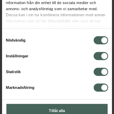
information från din enhet till de sociala medier och
annons- och analysföretag som vi samarbetar med.
Dessa kan i sin tur kombinera informationen med annan
information som du har tillhandahållit eller som de har
samlat in när du har använt deras tjänster. Samtycke till
cookies är frivilligt och du kan när som helst ändra eller
Samtyckesval
återkalla ditt samtycke via webbplatsens
Nödvändig
cookieinställningar. Ett återkallat samtycke påverkar inte
lagligheten av behandling som skett innan återkallelsen.
Inställningar
Statistik
Marknadsföring
Tillåt alla