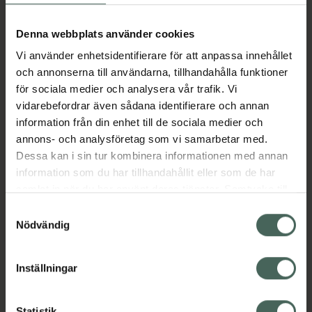
Denna webbplats använder cookies
Vi använder enhetsidentifierare för att anpassa innehållet
och annonserna till användarna, tillhandahålla funktioner
för sociala medier och analysera vår trafik. Vi
Pepcid 10 mg
vidarebefordrar även sådana identifierare och annan
Famotidin, Tablett, 24
information från din enhet till de sociala medier och
styck
annons- och analysföretag som vi samarbetar med.
Läkemedel
Dessa kan i sin tur kombinera informationen med annan
information som du har tillhandahållit eller som de har
Pris online
samlat in när du har använt deras tjänster. Samtycke till
129 kr
cookies är frivilligt och du kan när som helst ändra eller
Samtyckesval
Pepcid 10 mg, 129 kr.
Köp
återkalla ditt samtycke via webbplatsens
Nödvändig
cookieinställningar. Ett återkallat samtycke påverkar inte
lagligheten av behandling som skett innan återkallelsen.
Inställningar
Kronans Apotek finns här för dig. Du hittar oss från Skåne i
Statistik