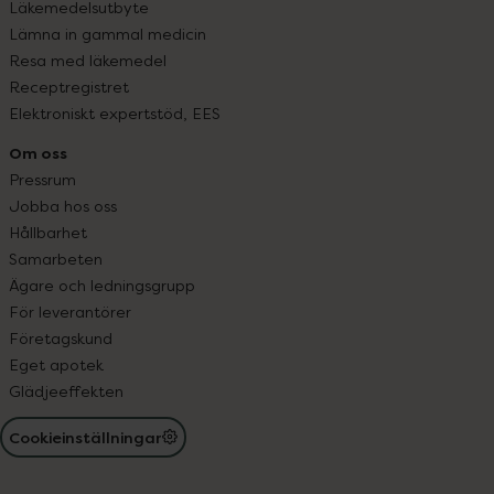
Läkemedelsutbyte
Lämna in gammal medicin
Resa med läkemedel
Receptregistret
Elektroniskt expertstöd, EES
Om oss
Pressrum
Jobba hos oss
Hållbarhet
Samarbeten
Ägare och ledningsgrupp
För leverantörer
Företagskund
Eget apotek
Glädjeeffekten
Cookieinställningar