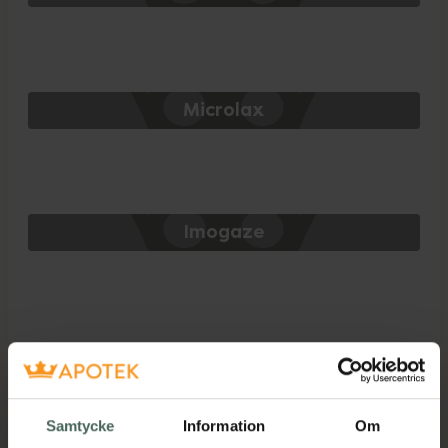
Microlax
Imogaze
Visar 1 produkt
Filter
Samtycke
Information
Om