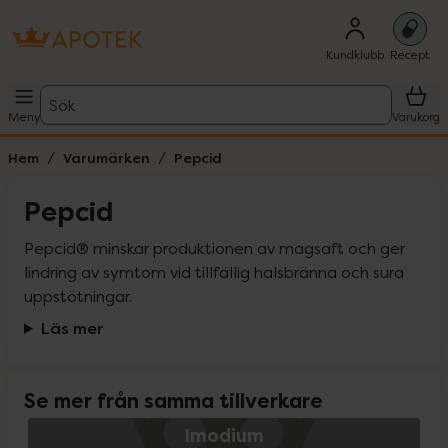
Kundklubb
Recept
Sök
Meny
Varukorg
Hem
Varumärken
Pepcid
Pepcid
Pepcid® minskar produktionen av magsaft och ger 
lindring av symtom vid tillfällig halsbränna och sura 
uppstötningar.
Läs mer
Se mer från samma tillverkare
Imodium