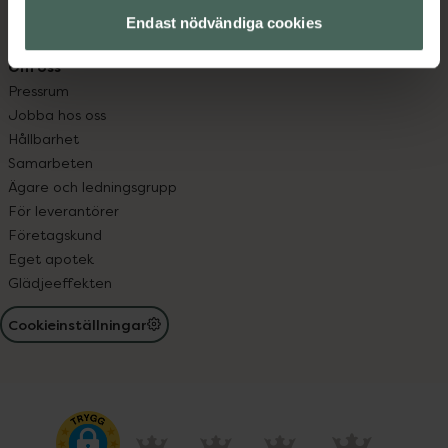
Receptregistret
Endast nödvändiga cookies
Elektroniskt expertstöd, EES
Om oss
Pressrum
Jobba hos oss
Hållbarhet
Samarbeten
Ägare och ledningsgrupp
För leverantörer
Företagskund
Eget apotek
Glädjeeffekten
Cookieinställningar