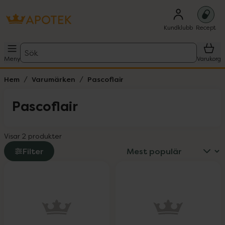
Kundklubb
Recept
Sök
Meny
Varukorg
Hem
Varumärken
Pascoflair
Pascoflair
Visar 2 produkter
Filter