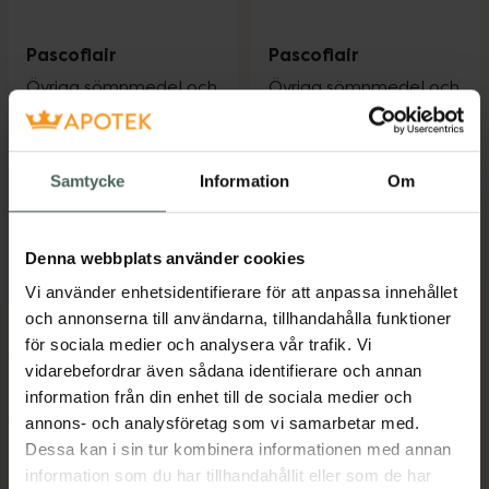
Pascoflair
Pascoflair
Övriga sömnmedel och
Övriga sömnmedel och
lugnande medel,
lugnande medel,
Dragerad ta...
Dragerad ta...
Läkemedel
Läkemedel
Samtycke
Information
Om
Pris online
Pris online
319 kr
115 kr
Denna webbplats använder cookies
Pascoflair, 319 kr.
Pascoflair, 1
Köp
Köp
Vi använder enhetsidentifierare för att anpassa innehållet
och annonserna till användarna, tillhandahålla funktioner
för sociala medier och analysera vår trafik. Vi
vidarebefordrar även sådana identifierare och annan
Kronans Apotek finns här för dig. Du hittar oss från Skåne i
information från din enhet till de sociala medier och
syd till Lappland i norr, och online i mobilen och på
annons- och analysföretag som vi samarbetar med.
datorn. Oavsett vem du är så är det vårt uppdrag att
Dessa kan i sin tur kombinera informationen med annan
hjälpa just dig att må lite bättre. Välkommen att prata
information som du har tillhandahållit eller som de har