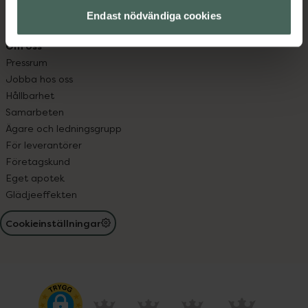
Receptregistret
Endast nödvändiga cookies
Elektroniskt expertstöd, EES
Om oss
Pressrum
Jobba hos oss
Hållbarhet
Samarbeten
Ägare och ledningsgrupp
För leverantörer
Företagskund
Eget apotek
Glädjeeffekten
Cookieinställningar