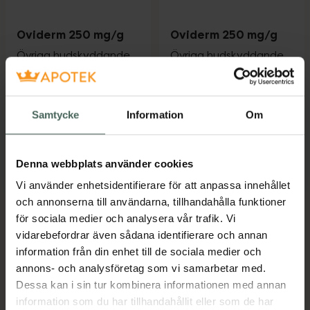
Oviderm 250 mg/g
Oviderm 250 mg/g
Övriga hudskyddande
Övriga hudskyddande
och uppmjukande
och uppmjukande
medel, Kräm,...
medel, Kräm,...
Läkemedel
Läkemedel
Samtycke
Information
Om
Pris online
Pris online
295 kr
115 kr
Denna webbplats använder cookies
Oviderm 250 mg/g, 295 kr.
Oviderm 250
Köp
Köp
Vi använder enhetsidentifierare för att anpassa innehållet
och annonserna till användarna, tillhandahålla funktioner
för sociala medier och analysera vår trafik. Vi
vidarebefordrar även sådana identifierare och annan
Kronans Apotek finns här för dig. Du hittar oss från Skåne i
information från din enhet till de sociala medier och
syd till Lappland i norr, och online i mobilen och på
annons- och analysföretag som vi samarbetar med.
datorn. Oavsett vem du är så är det vårt uppdrag att
Dessa kan i sin tur kombinera informationen med annan
hjälpa just dig att må lite bättre. Välkommen att prata
information som du har tillhandahållit eller som de har