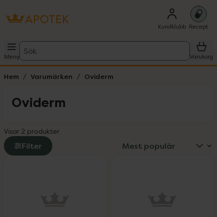
Kundklubb
Recept
Sök
Meny
Varukorg
Hem
Varumärken
Oviderm
Oviderm
Visar 2 produkter
Filter