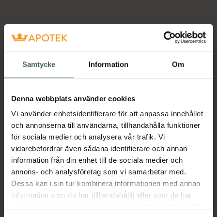
4
Samtycke
Information
Om
Denna webbplats använder cookies
Vi använder enhetsidentifierare för att anpassa innehållet
och annonserna till användarna, tillhandahålla funktioner
för sociala medier och analysera vår trafik. Vi
vidarebefordrar även sådana identifierare och annan
information från din enhet till de sociala medier och
annons- och analysföretag som vi samarbetar med.
Dessa kan i sin tur kombinera informationen med annan
information som du har tillhandahållit eller som de har
samlat in när du har använt deras tjänster. Samtycke till