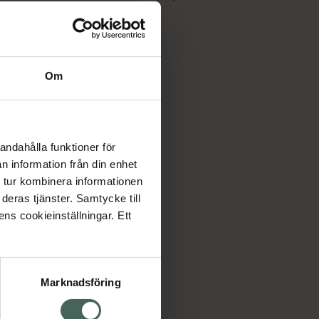
Om
andahålla funktioner för
and
n information från din enhet
 tur kombinera informationen
20 st
deras tjänster. Samtycke till
ens cookieinställningar. Ett
clude Ögonförband Junior, 50 kr.
Marknadsföring