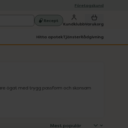
Företagskund
Recept
Kundklubb
Varukorg
Hitta apotek
Tjänster
Rådgivning
gare ögat med trygg passform och skonsam 