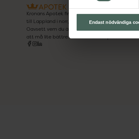
Kronans Apotek finns här för dig. Du hittar oss fr
till Lappland i norr, och online i mobilen och på d
Endast nödvändiga co
Oavsett vem du är så är det vårt uppdrag att hjä
att må lite bättre. Välkommen att prata med os