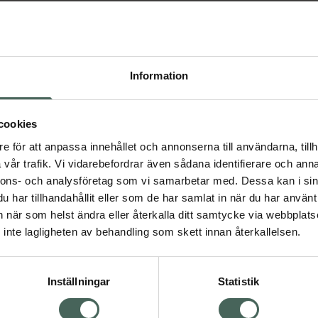
Information
cookies
pticlude Ögonförband
5 av 5 i omdöme
e för att anpassa innehållet och annonserna till användarna, tillh
Opticlude Ögonförb
ormal
vår trafik. Vi vidarebefordrar även sådana identifierare och anna
Junior
gonförband, 20 st
nnons- och analysföretag som vi samarbetar med. Dessa kan i sin
edicinteknisk produkt
Ögonförband för barn, 
har tillhandahållit eller som de har samlat in när du har använt 
Medicinteknisk produkt
an när som helst ändra eller återkalla ditt samtycke via webbplats
Pris online
Pris online
inte lagligheten av behandling som skett innan återkallelsen.
56 kr
50 kr
Opticlude Ögonförband Normal, 56 kr.
Opti
Köp
Köp
Inställningar
Statistik