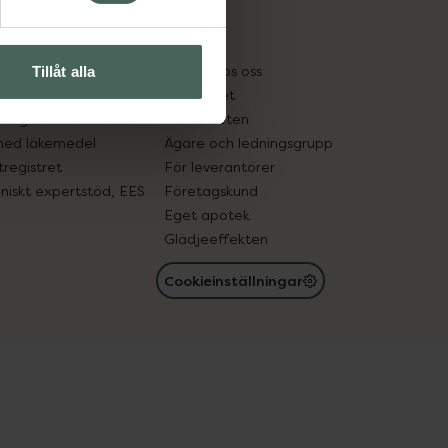
cept och läkemedel
Om oss
kter
Pressrum
tnadsskyddet
Jobba hos oss
Tillåt alla
edelsutbyte
Hållbarhet
in gammal medicin
Samarbeten
med läkemedel
Ägare och ledningsgrupp
registret
För leverantörer
oniskt expertstöd, EES
Företagskund
Eget apotek
Glädjeeffekten
Cookieinställningar