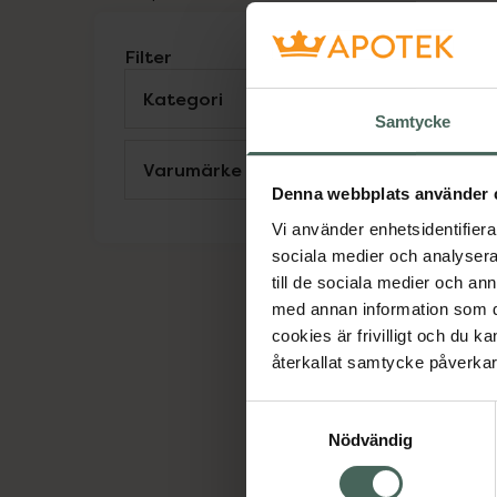
Filter
Kategori
Visa
Samtycke
Varumärke
Visa
Denna webbplats använder 
O
Vi använder enhetsidentifierar
N
sociala medier och analysera 
Ö
till de sociala medier och a
M
med annan information som du 
cookies är frivilligt och du k
återkallat samtycke påverkar 
Samtyckesval
Nödvändig