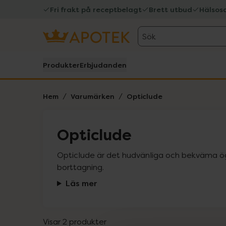
Fri frakt på receptbelagt
Brett utbud
Hälsos
Sök
Produkter
Erbjudanden
Hem
Varumärken
Opticlude
Opticlude
Opticlude är det hudvänliga och bekväma ög
borttagning.
Läs mer
Visar 2 produkter