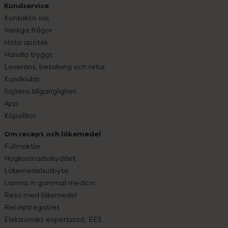
Kundservice
Kontakta oss
Vanliga frågor
Hitta apotek
Handla tryggt
Leverans, betalning och retur
Kundklubb
Sajtens tillgänglighet
App
Köpvillkor
Om recept och läkemedel
Fullmakter
Högkostnadsskyddet
Läkemedelsutbyte
Lämna in gammal medicin
Resa med läkemedel
Receptregistret
Elektroniskt expertstöd, EES