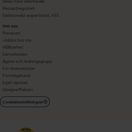
Resa med läkemedel
Receptregistret
Elektroniskt expertstöd, EES
Om oss
Pressrum
Jobba hos oss
Hållbarhet
Samarbeten
Ägare och ledningsgrupp
För leverantörer
Företagskund
Eget apotek
Glädjeeffekten
Cookieinställningar