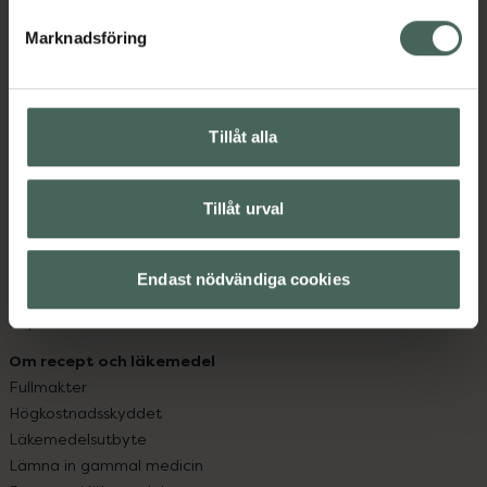
hjälpa just dig att må lite bättre. Välkommen att prata
med oss.
Marknadsföring
Kundservice
Kontakta oss
Tillåt alla
Vanliga frågor
Hitta apotek
Handla tryggt
Tillåt urval
Leverans, betalning och retur
Kundklubb
Sajtens tillgänglighet
Endast nödvändiga cookies
App
Köpvillkor
Om recept och läkemedel
Fullmakter
Högkostnadsskyddet
Läkemedelsutbyte
Lämna in gammal medicin