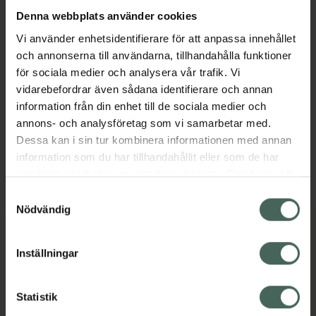
Denna webbplats använder cookies
Omnilax
Omnilax
Vi använder enhetsidentifierare för att anpassa innehållet
Pulver till oral lösning i
Pulver till oral lösning i
och annonserna till användarna, tillhandahålla funktioner
dospåse 10 g
dospåse 4 g Makrogol
för sociala medier och analysera vår trafik. Vi
Makrogol...
...
vidarebefordrar även sådana identifierare och annan
Läkemedel
Läkemedel
information från din enhet till de sociala medier och
annons- och analysföretag som vi samarbetar med.
Pris online
Pris online
Dessa kan i sin tur kombinera informationen med annan
320,11 kr
103,28 kr
information som du har tillhandahållit eller som de har
Köp via
Köp via
samlat in när du har använt deras tjänster. Samtycke till
recept
recept
cookies är frivilligt och du kan när som helst ändra eller
Samtyckesval
återkalla ditt samtycke via webbplatsens
Nödvändig
cookieinställningar. Ett återkallat samtycke påverkar inte
lagligheten av behandling som skett innan återkallelsen.
Inställningar
Kronans Apotek finns här för dig. Du hittar oss från Skåne i
syd till Lappland i norr, och online i mobilen och på
Statistik
datorn. Oavsett vem du är så är det vårt uppdrag att