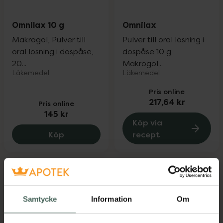
Omnilax 10 g
Omnilax
Makrogol, Pulver till
Pulver till oral lösning i
oral lösning i dospåse,
dospåse 10 g
20...
Makrogol...
Läkemedel
Läkemedel
Pris online
217,64 kr
Pris online
145 kr
Köp via
Omnilax 10 g, 145 kr.
Köp
recept
Samtycke
Information
Om