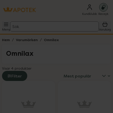
Kundklubb
Recept
Sök
Meny
Varukorg
Hem
Varumärken
Omnilax
Omnilax
Visar 4 produkter
Filter