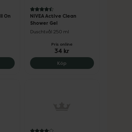
4.5 av 5 i omdöme
ll On
NIVEA Active Clean
Shower Gel
Duschtvål 250 ml
Pris online
34 kr
 kr.
 Dry Impact Roll On, 41 kr.
NIVEA Active Clean Shower G
Köp