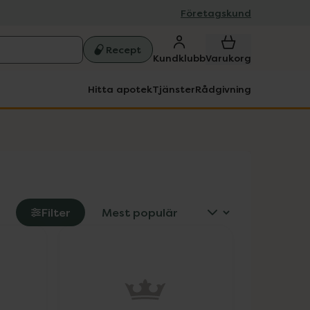
Företagskund
Recept
Kundklubb
Varukorg
Hitta apotek
Tjänster
Rådgivning
Filter