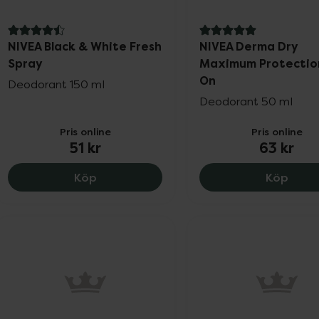
4.5 av 5 i omdöme
5 av 5 i omdöme
NIVEA Black & White Fresh
NIVEA Derma Dry
Spray
Maximum Protection
On
Deodorant 150 ml
Deodorant 50 ml
Pris online
Pris online
51 kr
63 kr
NIVEA Black & White Fresh Spray, 51 kr.
NIVEA
Köp
Köp