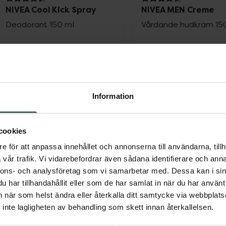
4.5 av 5 i omdöme
4.6 av 5 i omdöme
NIVEA Cool Kick Spray
NIVEA MEN Creme
Deodorant 150 ml
Vårdande hudkräm 15
Pris online
Pris online
51 kr
53 kr
Information
NIVEA Cool Kick Spray, 51 kr.
NIVEA
Köp
Köp
cookies
e för att anpassa innehållet och annonserna till användarna, tillh
vår trafik. Vi vidarebefordrar även sådana identifierare och anna
nnons- och analysföretag som vi samarbetar med. Dessa kan i sin
har tillhandahållit eller som de har samlat in när du har använt 
an när som helst ändra eller återkalla ditt samtycke via webbplats
inte lagligheten av behandling som skett innan återkallelsen.
NIVEA MEN Sensitive Face
NIVEA MEN Hydroca