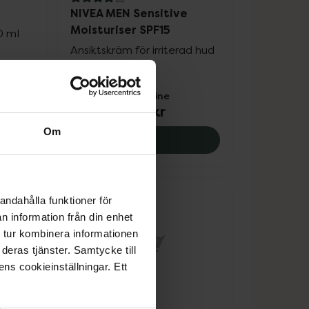
4 av 5 i omdöme
NIVEA MEN Sensitive
Moisturiser SPF15
0 ml
Ansiktskräm för irriterad hud
75 ml
Pris online
109 kr
Om
 MEN Creme, 53 kr.
NIVEA MEN Sensitive Moistur
Köp
andahålla funktioner för
n information från din enhet
 tur kombinera informationen
deras tjänster. Samtycke till
ens cookieinställningar. Ett
re
1 av 5 i omdöme