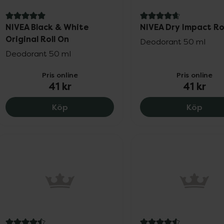
5 av 5 i omdöme
4.7 av 5 i omdöme
NIVEA Black & White
NIVEA Dry Impact Ro
Original Roll On
Deodorant 50 ml
Deodorant 50 ml
Pris online
Pris online
41 kr
41 kr
NIVEA Black & White Original Roll On, 41
NIVEA
Köp
Köp