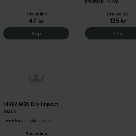
irritation 75 ml
Pris online
Pris online
47 kr
135 kr
NIVEA Dry Fresh Roll On, 47 kr.
NIVEA
Köp
Köp
NIVEA MEN Dry Impact
Stick
Deodorant stick 50 ml
Pris online