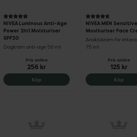
5 av 5 i omdöme
4.7 av 5 i omdöme
NIVEA Luminous Anti-Age
NIVEA MEN Sensitiv
Power 2in1 Moisturiser
Mosituriser Face C
SPF30
Ansiktskräm för irriter
Dagkräm anti-age 50 ml
75 ml
Pris online
Pris online
256 kr
125 kr
NIVEA Luminous Anti-Age Power 2in1 Mo
NIVEA
Köp
Köp