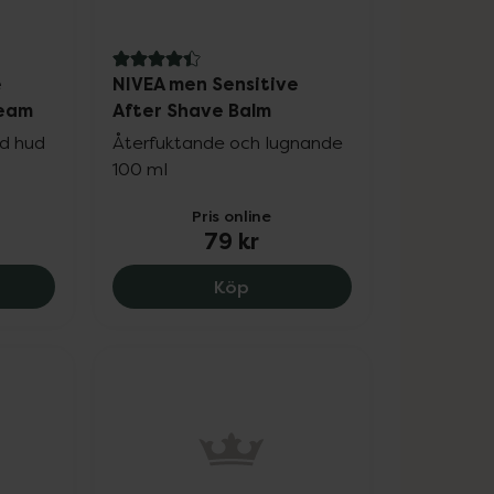
4.4 av 5 i omdöme
e
NIVEA men Sensitive
ream
After Shave Balm
ad hud
Återfuktande och lugnande
100 ml
Pris online
79 kr
isturiser SPF30, 256 kr.
 MEN Sensitive Mosituriser Face Cream, 125 kr.
NIVEA men Sensitive After S
Köp