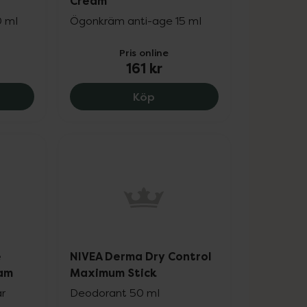
Cream
0 ml
Ögonkräm anti-age 15 ml
Pris online
161 kr
.
 Anti Age Hyaluron Face Gel, 189 kr.
NIVEA Men Hyaluron Eye Cre
Köp
e
NIVEA Derma Dry Control
eam
Maximum Stick
ar
Deodorant 50 ml