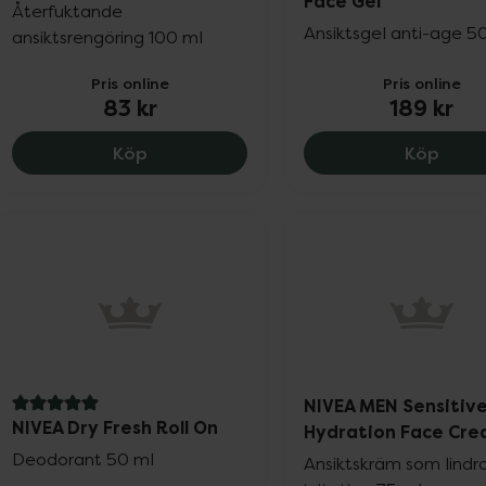
Face Gel
Återfuktande
Ansiktsgel anti-age 5
ansiktsrengöring 100 ml
Pris online
Pris online
83 kr
189 kr
NIVEA MEN Hydrocare Face Wash, 83 kr
NIVEA
Köp
Köp
NIVEA MEN Sensitiv
5 av 5 i omdöme
NIVEA Dry Fresh Roll On
Hydration Face Cr
Deodorant 50 ml
Ansiktskräm som lindr