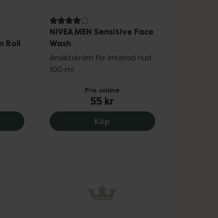
4 av 5 i omdöme
NIVEA MEN Sensitive Face
 Roll
Wash
Ansiktskräm för irriterad hud
100 ml
Pris online
55 kr
 Derma Dry Maximum Protection Roll On, 63 kr.
NIVEA MEN Sensitive Face Wa
Köp