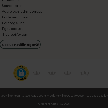
Samarbeten
Ägare och ledningsgrupp
För leverantörer
Företagskund
Eget apotek
Glädjeeffekten
Cookieinställningar
Köpvillkor
Integritetspolicy
Klubbens medlemsvillkor
Dataskyddsombud
Cookiepolicy
© Kronans Apotek AB
2026