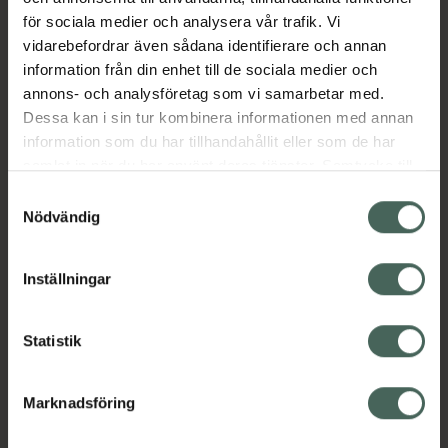
för sociala medier och analysera vår trafik. Vi
vidarebefordrar även sådana identifierare och annan
information från din enhet till de sociala medier och
annons- och analysföretag som vi samarbetar med.
Dessa kan i sin tur kombinera informationen med annan
information som du har tillhandahållit eller som de har
samlat in när du har använt deras tjänster. Samtycke till
cookies är frivilligt och du kan när som helst ändra eller
Samtyckesval
återkalla ditt samtycke via webbplatsens
Nödvändig
cookieinställningar. Ett återkallat samtycke påverkar inte
lagligheten av behandling som skett innan återkallelsen.
Inställningar
Statistik
Marknadsföring