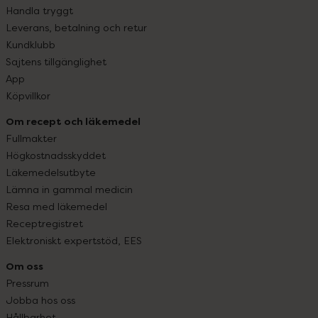
Handla tryggt
Leverans, betalning och retur
Kundklubb
Sajtens tillgänglighet
App
Köpvillkor
Om recept och läkemedel
Fullmakter
Högkostnadsskyddet
Läkemedelsutbyte
Lämna in gammal medicin
Resa med läkemedel
Receptregistret
Elektroniskt expertstöd, EES
Om oss
Pressrum
Jobba hos oss
Hållbarhet