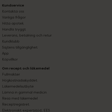
Kundservice
Kontakta oss
Vanliga frågor
Hitta apotek
Handla tryggt
Leverans, betalning och retur
Kundklubb
Sajtens tillgänglighet
App
Köpvillkor
Om recept och läkemedel
Fullmakter
Högkostnadsskyddet
Läkemedelsutbyte
Lämna in gammal medicin
Resa med läkemedel
Receptregistret
Elektroniskt expertstöd, EES