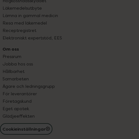
Högkostnadsskyddet
Läkemedelsutbyte
Lämna in gammal medicin
Resa med läkemedel
Receptregistret
Elektroniskt expertstöd, EES
Om oss
Pressrum
Jobba hos oss
Hållbarhet
Samarbeten
Ägare och ledningsgrupp
För leverantörer
Företagskund
Eget apotek
Glädjeeffekten
Cookieinställningar