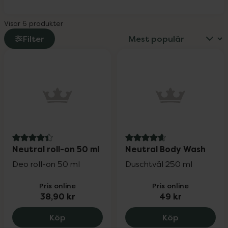
Visar 6 produkter
Filter
4.4 av 5 i omdöme
4.8 av 5 i omdöme
Neutral roll-on 50 ml
Neutral Body Wash
Deo roll-on 50 ml
Duschtvål 250 ml
Pris online
Pris online
38,90 kr
49 kr
Neutral roll-on 50 ml, 38.9 kr.
Neutral Bod
Köp
Köp