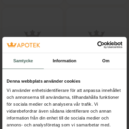
5 av 5 i omdöme
5 av 5 i omdöme
Samtycke
Information
Om
Neutral Kids Bath
Neutral Baby Bath
Wash & Shampoo
Wash & Shampoo
Duschtvål/schampo
Duschtvål/schampo
Denna webbplats använder cookies
250 ml
250 ml
Vi använder enhetsidentifierare för att anpassa innehållet
och annonserna till användarna, tillhandahålla funktioner
Pris online
Pris online
för sociala medier och analysera vår trafik. Vi
59 kr
59 kr
vidarebefordrar även sådana identifierare och annan
Neutral Kids Bath Wash & Shampoo, 59 
Neutral Bab
Köp
Köp
information från din enhet till de sociala medier och
annons- och analysföretag som vi samarbetar med.