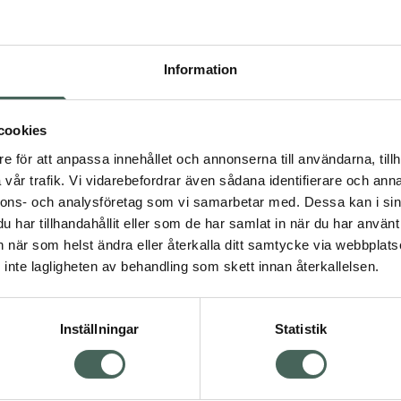
Information
cookies
epiform Ärrbehandling
Mepiform silikonfilm 
e för att anpassa innehållet och annonserna till användarna, tillh
fixering vid stomi
örband, 5x7,5 cm, 2 st
vår trafik. Vi vidarebefordrar även sådana identifierare och anna
edicinteknisk produkt
10x18 cm, 5 styck
nnons- och analysföretag som vi samarbetar med. Dessa kan i sin
har tillhandahållit eller som de har samlat in när du har använt 
Pris online
Pris online
an när som helst ändra eller återkalla ditt samtycke via webbplats
83 kr
366 kr
inte lagligheten av behandling som skett innan återkallelsen.
Mepiform Ärrbehandling, 83 kr.
Köp
Mer info
Inställningar
Statistik
Kundservice
Om re
ån Skåne i syd
Kontakta oss
Fullma