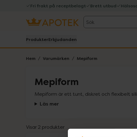
Fri frakt på receptbelagt
Brett utbud
Hälsos
Sök
Produkter
Erbjudanden
Hem
Varumärken
Mepiform
Mepiform
Mepiform är ett tunt, diskret och flexibelt s
Läs mer
Visar 2 produkter