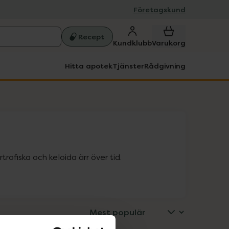
Företagskund
Recept
Kundklubb
Varukorg
Hitta apotek
Tjänster
Rådgivning
rofiska och keloida ärr över tid.