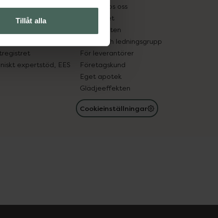
tnadsskyddet
Jobba hos oss
edelsutbyte
Hållbarhet
Tillåt alla
in gammal medicin
Samarbeten
med läkemedel
Ägare och ledningsgrupp
registret
För leverantörer
oniskt expertstöd, EES
Företagskund
Eget apotek
Glädjeeffekten
Cookieinställningar