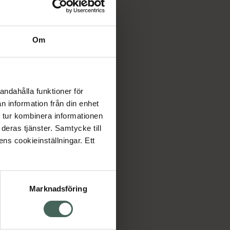
Om
för
andahålla funktioner för
n information från din enhet
 tur kombinera informationen
deras tjänster. Samtycke till
ens cookieinställningar. Ett
Marknadsföring
cept och läkemedel
Om oss
kter
Pressrum