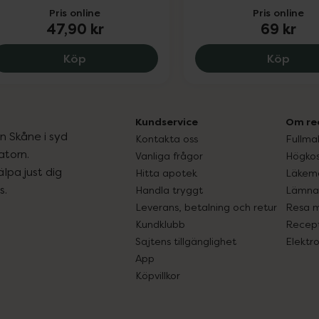
Pris online
Pris online
47,90 kr
69 kr
MASQ+ After sun, 47.9 kr.
MASQ
Köp
Köp
Kundservice
Om re
ån Skåne i syd
Kontakta oss
Fullma
atorn.
Vanliga frågor
Högkos
lpa just dig
Hitta apotek
Läkem
s.
Handla tryggt
Lämna 
Leverans, betalning och retur
Resa 
Kundklubb
Recept
Sajtens tillgänglighet
Elektr
App
Köpvillkor