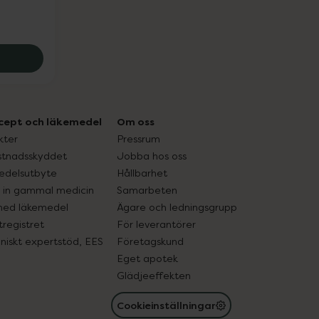
+ Bubble & Cleansing Foam, 69 kr.
cept och läkemedel
Om oss
kter
Pressrum
tnadsskyddet
Jobba hos oss
edelsutbyte
Hållbarhet
in gammal medicin
Samarbeten
med läkemedel
Ägare och ledningsgrupp
registret
För leverantörer
oniskt expertstöd, EES
Företagskund
Eget apotek
Glädjeeffekten
Cookieinställningar