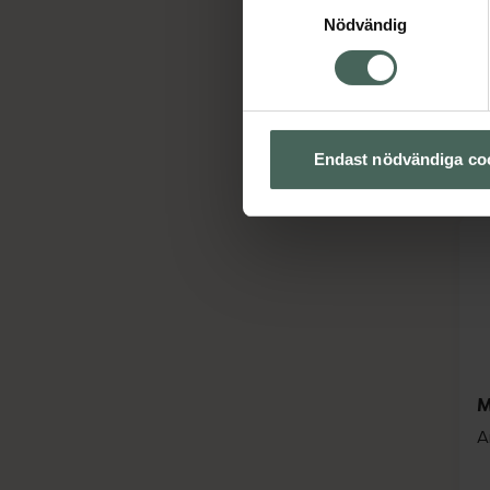
S
Nödvändig
Endast nödvändiga co
M
A