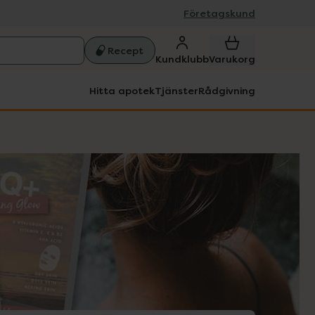
Företagskund
Recept
Kundklubb
Varukorg
Hitta apotek
Tjänster
Rådgivning