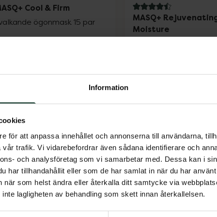
ASQ+ Cool & Firm
4.5 av 5 i omdöme
MASQ+ Rejuvenatin
valkande ögonmask 15 par
Moisture
Ansiktsmask 25ml
Pris online
Pris online
289 kr
34,90 kr
Information
MASQ+ Cool & Firm, 289 kr.
Köp
Köp
cookies
e för att anpassa innehållet och annonserna till användarna, tillh
vår trafik. Vi vidarebefordrar även sådana identifierare och anna
nnons- och analysföretag som vi samarbetar med. Dessa kan i sin
har tillhandahållit eller som de har samlat in när du har använt 
an när som helst ändra eller återkalla ditt samtycke via webbplats
inte lagligheten av behandling som skett innan återkallelsen.
ASQ+ Hydrating Glow
5 av 5 i omdöme