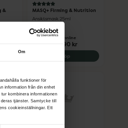
5 av 5 i omdöme
g &
MASQ+ Firming & Nutrition
Ansiktsmask 25ml
Pris online
45,90 kr
Om
MASQ+ Rejuvenating & Moisture, 34.9 kr.
MASQ+ Firming & Nutritio
Köp
andahålla funktioner för
n information från din enhet
 tur kombinera informationen
deras tjänster. Samtycke till
ens cookieinställningar. Ett
MASQ+ Eye Q