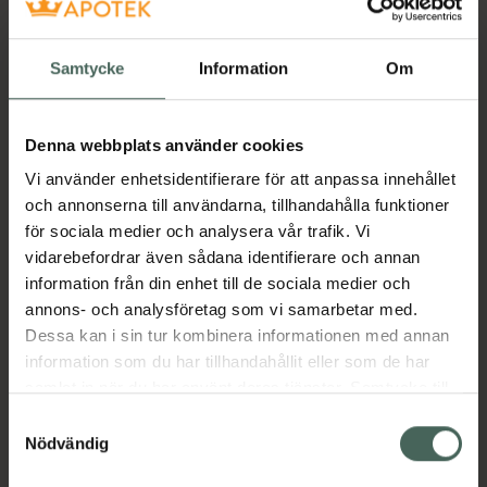
Samtycke
Information
Om
Denna webbplats använder cookies
Vi använder enhetsidentifierare för att anpassa innehållet
och annonserna till användarna, tillhandahålla funktioner
för sociala medier och analysera vår trafik. Vi
vidarebefordrar även sådana identifierare och annan
information från din enhet till de sociala medier och
annons- och analysföretag som vi samarbetar med.
Dessa kan i sin tur kombinera informationen med annan
information som du har tillhandahållit eller som de har
samlat in när du har använt deras tjänster. Samtycke till
cookies är frivilligt och du kan när som helst ändra eller
Samtyckesval
återkalla ditt samtycke via webbplatsens
Nödvändig
cookieinställningar. Ett återkallat samtycke påverkar inte