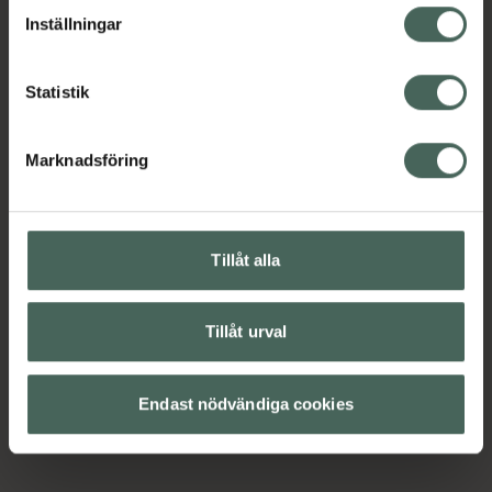
lagligheten av behandling som skett innan återkallelsen.
Inställningar
Statistik
Marknadsföring
2
Tillåt alla
5 a
Lö
Cl
Cal
Tillåt urval
Mic
Wa
Endast nödvändiga cookies
Mic
vat
ml