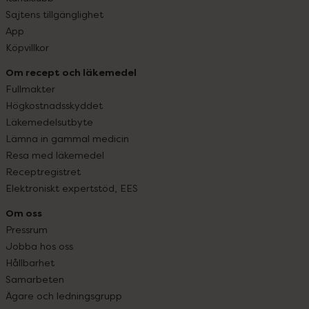
Sajtens tillgänglighet
App
Köpvillkor
Om recept och läkemedel
Fullmakter
Högkostnadsskyddet
Läkemedelsutbyte
Lämna in gammal medicin
Resa med läkemedel
Receptregistret
Elektroniskt expertstöd, EES
Om oss
Pressrum
Jobba hos oss
Hållbarhet
Samarbeten
Ägare och ledningsgrupp