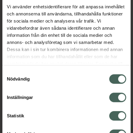
Vi använder enhetsidentifierare för att anpassa innehållet
och annonserna till användarna, tillhandahålla funktioner
för sociala medier och analysera vår trafik. Vi
vidarebefordrar även sådana identifierare och annan
information från din enhet till de sociala medier och
annons- och analysföretag som vi samarbetar med.
Dessa kan i sin tur kombinera informationen med annan
information som du har tillhandahållit eller som de har
samlat in när du har använt deras tjänster. Samtycke till
cookies är frivilligt och du kan när som helst ändra eller
Samtyckesval
återkalla ditt samtycke via webbplatsens
Nödvändig
cookieinställningar. Ett återkallat samtycke påverkar inte
lagligheten av behandling som skett innan återkallelsen.
Inställningar
Statistik