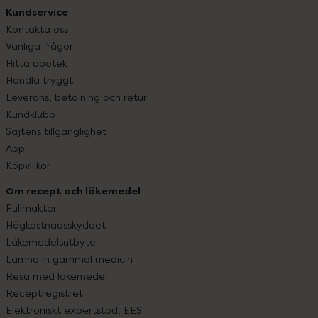
Kundservice
Kontakta oss
Vanliga frågor
Hitta apotek
Handla tryggt
Leverans, betalning och retur
Kundklubb
Sajtens tillgänglighet
App
Köpvillkor
Om recept och läkemedel
Fullmakter
Högkostnadsskyddet
Läkemedelsutbyte
Lämna in gammal medicin
Resa med läkemedel
Receptregistret
Elektroniskt expertstöd, EES