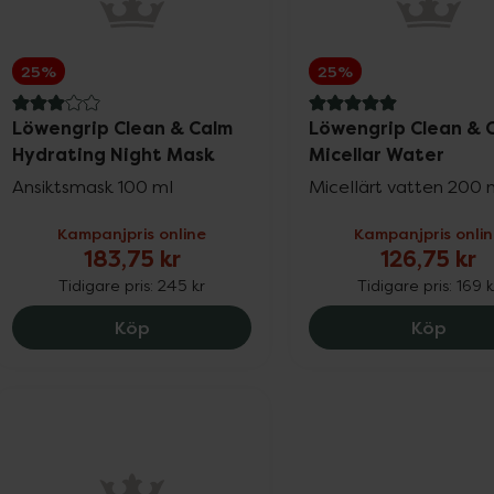
25%
25%
3 av 5 i omdöme
5 av 5 i omdöme
Löwengrip Clean & Calm
Löwengrip Clean & 
Hydrating Night Mask
Micellar Water
Ansiktsmask 100 ml
Micellärt vatten 200 
Kampanjpris online
Kampanjpris onli
183,75 kr
126,75 kr
Tidigare pris:
245 kr
Tidigare pris:
169 k
Löwengrip Clean & Calm Hydrating Nigh
Löwen
Köp
Köp