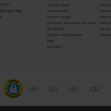
atorn.
Vanliga frågor
Högkos
lpa just dig
Hitta apotek
Läkem
s.
Handla tryggt
Lämna 
Leverans, betalning och retur
Resa 
Kundklubb
Recept
Sajtens tillgänglighet
Elektr
App
Köpvillkor