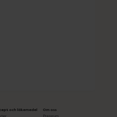
cept och läkemedel
Om oss
kter
Pressrum