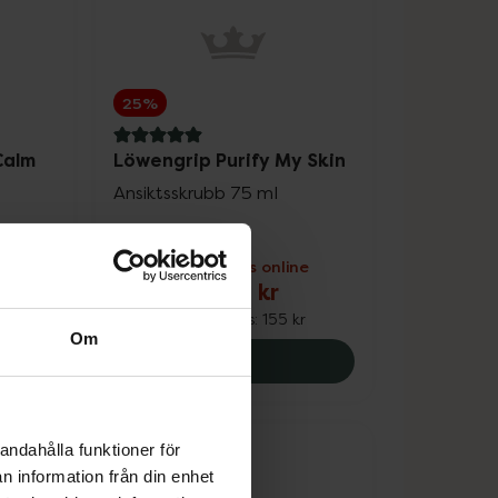
25%
5 av 5 i omdöme
Calm
Löwengrip Purify My Skin
Ansiktsskrubb 75 ml
ne
Kampanjpris online
116,25 kr
kr
Tidigare pris:
155 kr
Om
3.75 kr.
grip Clean & Calm Rich Barrier Cream, 228.75 kr.
Löwengrip Purify My Skin, 11
Köp
andahålla funktioner för
n information från din enhet