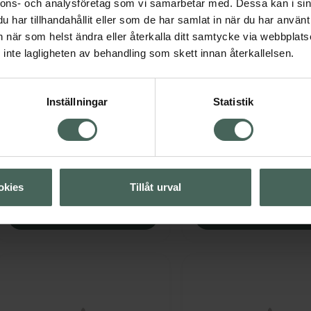
nnons- och analysföretag som vi samarbetar med. Dessa kan i sin
har tillhandahållit eller som de har samlat in när du har använt 
an när som helst ändra eller återkalla ditt samtycke via webbplats
inte lagligheten av behandling som skett innan återkallelsen.
25%
25%
4.8 av 5 i omdöme
3.7 av 5 i omdöme
Löwengrip Clean & Calm -
Löwengrip Moisture
Inställningar
Statistik
Facial Cleanser
The Go - Facial Mist
Ansiktsrengöring 75 ml
Ansiktsvatten 100 ml
Kampanjpris online
Kampanjpris onli
104,25 kr
101,25 kr
okies
Tillåt urval
Tidigare pris:
139 kr
Tidigare pris:
135 k
Löwengrip Clean & Calm - Facial Cleans
Löwen
Köp
Köp