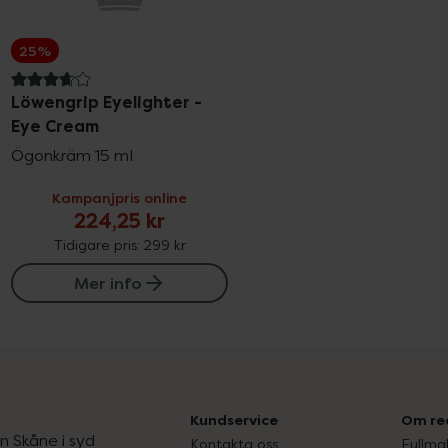
25%
3.8 av 5 i omdöme
Löwengrip Eyelighter -
Eye Cream
Ögonkräm 15 ml
Kampanjpris online
224,25 kr
Tidigare pris:
299 kr
Mer info
Kundservice
Om re
ån Skåne i syd
Kontakta oss
Fullma