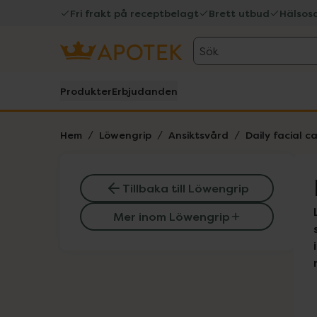
Fri frakt på receptbelagt
Brett utbud
Hälsos
Sök
Produkter
Erbjudanden
Hem
Löwengrip
Ansiktsvård
Daily facial c
Tillbaka till Löwengrip
Mer inom Löwengrip