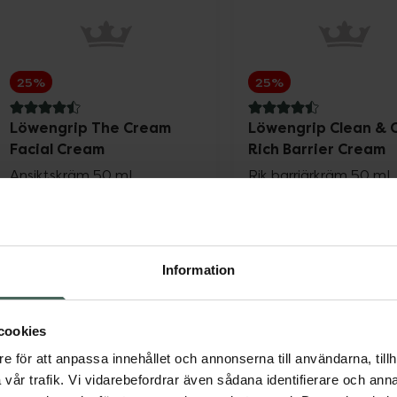
25%
25%
4.5 av 5 i omdöme
4.5 av 5 i omdöme
Löwengrip The Cream
Löwengrip Clean & 
Facial Cream
Rich Barrier Cream
Ansiktskräm 50 ml
Rik barriärkräm 50 ml
Kampanjpris online
Kampanjpris onli
243,75 kr
228,75 kr
Tidigare pris:
325 kr
Tidigare pris:
305 
Information
Löwengrip The Cream Facial Cream, 24
Löwen
Köp
Köp
cookies
e för att anpassa innehållet och annonserna till användarna, tillh
vår trafik. Vi vidarebefordrar även sådana identifierare och anna