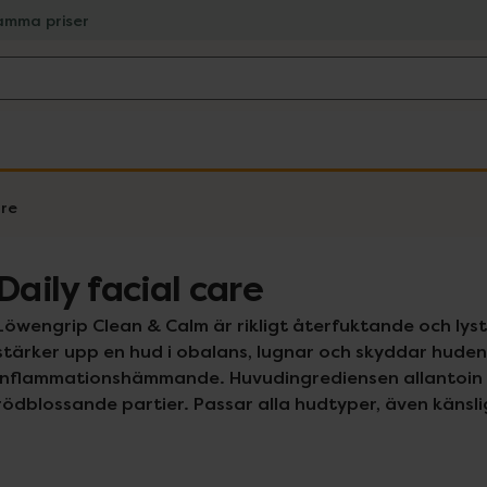
amma priser
are
Daily facial care
Löwengrip Clean & Calm är rikligt återfuktande och lys
stärker upp en hud i obalans, lugnar och skyddar huden 
inflammationshämmande. Huvudingrediensen allantoin min
rödblossande partier. Passar alla hudtyper, även känsli