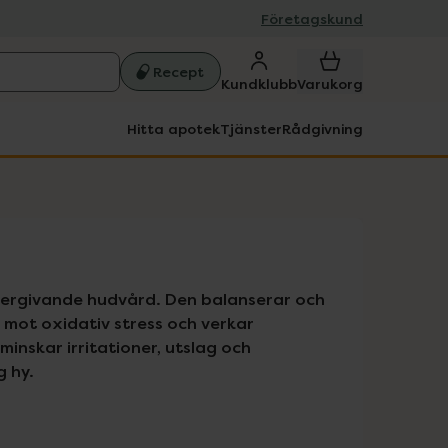
Företagskund
Recept
Kundklubb
Varukorg
Hitta apotek
Tjänster
Rådgivning
tergivande hudvård. Den balanserar och 
mot oxidativ stress och verkar 
skar irritationer, utslag och 
g hy.