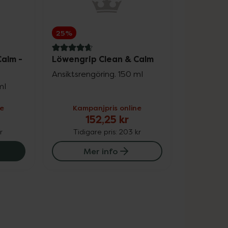
25%
4.8 av 5 i omdöme
Calm -
Löwengrip Clean & Calm
Ansiktsrengöring. 150 ml
ml
ne
Kampanjpris online
152,25 kr
r
Tidigare pris:
203 kr
t Mask, 183.75 kr.
grip Clean & Calm - Micellar Water, 126.75 kr.
Mer info