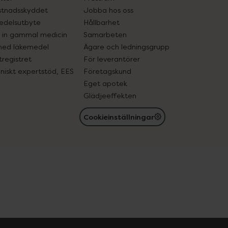
tnadsskyddet
Jobba hos oss
edelsutbyte
Hållbarhet
in gammal medicin
Samarbeten
med läkemedel
Ägare och ledningsgrupp
registret
För leverantörer
oniskt expertstöd, EES
Företagskund
Eget apotek
Glädjeeffekten
Cookieinställningar