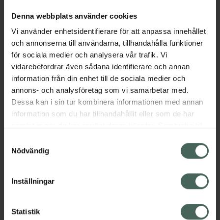
Denna webbplats använder cookies
Vi använder enhetsidentifierare för att anpassa innehållet
och annonserna till användarna, tillhandahålla funktioner
för sociala medier och analysera vår trafik. Vi
vidarebefordrar även sådana identifierare och annan
information från din enhet till de sociala medier och
annons- och analysföretag som vi samarbetar med.
Dessa kan i sin tur kombinera informationen med annan
information som du har tillhandahållit eller som de har
samlat in när du har använt deras tjänster. Samtycke till
cookies är frivilligt och du kan när som helst ändra eller
Samtyckesval
återkalla ditt samtycke via webbplatsens
Nödvändig
cookieinställningar. Ett återkallat samtycke påverkar inte
lagligheten av behandling som skett innan återkallelsen.
Inställningar
Statistik