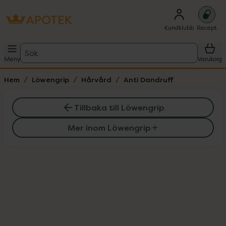
Kundklubb
Recept
Sök
Meny
Varukorg
Hem
Löwengrip
Hårvård
Anti Dandruff
Tillbaka till Löwengrip
Mer inom Löwengrip