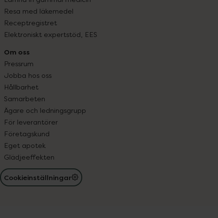
Resa med läkemedel
Receptregistret
Elektroniskt expertstöd, EES
Om oss
Pressrum
Jobba hos oss
Hållbarhet
Samarbeten
Ägare och ledningsgrupp
För leverantörer
Företagskund
Eget apotek
Glädjeeffekten
Cookieinställningar