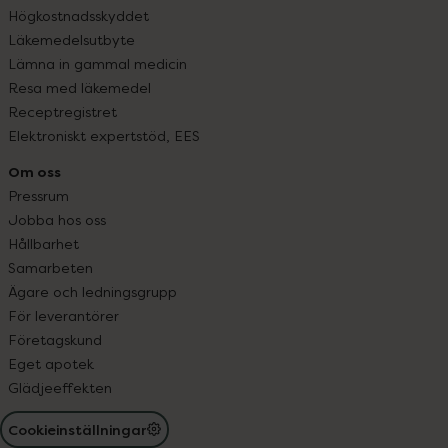
Högkostnadsskyddet
Läkemedelsutbyte
Lämna in gammal medicin
Resa med läkemedel
Receptregistret
Elektroniskt expertstöd, EES
Om oss
Pressrum
Jobba hos oss
Hållbarhet
Samarbeten
Ägare och ledningsgrupp
För leverantörer
Företagskund
Eget apotek
Glädjeeffekten
Cookieinställningar