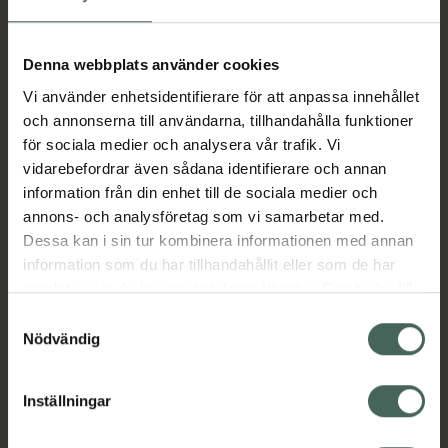
Denna webbplats använder cookies
Vi använder enhetsidentifierare för att anpassa innehållet
och annonserna till användarna, tillhandahålla funktioner
för sociala medier och analysera vår trafik. Vi
vidarebefordrar även sådana identifierare och annan
information från din enhet till de sociala medier och
annons- och analysföretag som vi samarbetar med.
Dessa kan i sin tur kombinera informationen med annan
information som du har tillhandahållit eller som de har
samlat in när du har använt deras tjänster. Samtycke till
cookies är frivilligt och du kan när som helst ändra eller
Samtyckesval
återkalla ditt samtycke via webbplatsens
Nödvändig
cookieinställningar. Ett återkallat samtycke påverkar inte
lagligheten av behandling som skett innan återkallelsen.
Inställningar