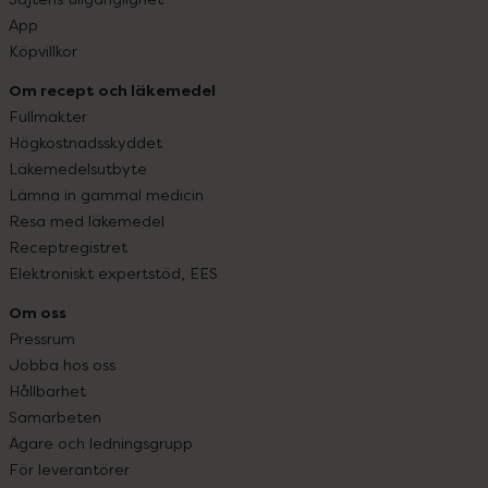
App
Köpvillkor
Om recept och läkemedel
Fullmakter
Högkostnadsskyddet
Läkemedelsutbyte
Lämna in gammal medicin
Resa med läkemedel
Receptregistret
Elektroniskt expertstöd, EES
Om oss
Pressrum
Jobba hos oss
Hållbarhet
Samarbeten
Ägare och ledningsgrupp
För leverantörer