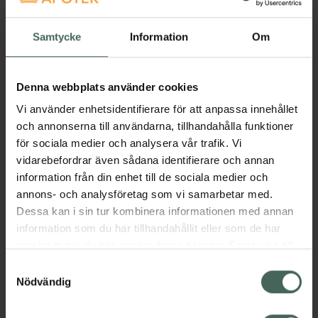
Samtycke
Information
Om
Denna webbplats använder cookies
Vi använder enhetsidentifierare för att anpassa innehållet
och annonserna till användarna, tillhandahålla funktioner
för sociala medier och analysera vår trafik. Vi
vidarebefordrar även sådana identifierare och annan
information från din enhet till de sociala medier och
annons- och analysföretag som vi samarbetar med.
Dessa kan i sin tur kombinera informationen med annan
information som du har tillhandahållit eller som de har
samlat in när du har använt deras tjänster. Samtycke till
cookies är frivilligt och du kan när som helst ändra eller
Samtyckesval
återkalla ditt samtycke via webbplatsens
Nödvändig
cookieinställningar. Ett återkallat samtycke påverkar inte
lagligheten av behandling som skett innan återkallelsen.