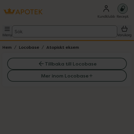
Kundklubb
Recept
Sök
Meny
Varukorg
Hem
Locobase
Atopiskt eksem
H
Tillbaka till Locobase
Mer inom Locobase