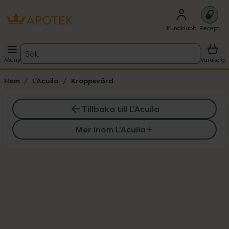
Kundklubb
Recept
Sök
Meny
Varukorg
Hem
L'Acuila
Kroppsvård
Tillbaka till L'Acuila
Mer inom L'Acuila