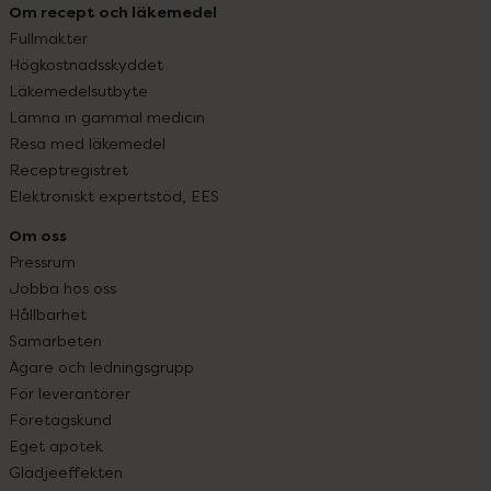
Om recept och läkemedel
Fullmakter
Högkostnadsskyddet
Läkemedelsutbyte
Lämna in gammal medicin
Resa med läkemedel
Receptregistret
Elektroniskt expertstöd, EES
Om oss
Pressrum
Jobba hos oss
Hållbarhet
Samarbeten
Ägare och ledningsgrupp
För leverantörer
Företagskund
Eget apotek
Glädjeeffekten