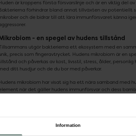
Huden är kroppens första försvarslinje och är en viktig del av
Bakterierna förhindrar bland annat tillväxten av potentiellt 
mikrober och de bidrar till att lära immunförsvaret känna ige
aggressorer.
Mikrobiom - en spegel av hudens tillstånd
Tillsammans utgör bakterierna ett ekosystem med en samm
unik, precis som fingeravtrycket. Hudens mikrobiom är en sp
tillstånd och påverkas av kost, livsstil, stress, ålder, personlig h
med ditt husdjur och de du bor med påverkar.
Hudens mikrobiom har visat sig ha ett nära samband med hu
element när det gäller hudens immunförsvar och dess barriä
tendens till atopi. Det är viktigt att förstå balansen för att
välmående hud, då en obalans påverkar hudens tillstånd.
La Roche-Posay och mikrobiom
Information
La Roche-Posays uppdrag är att tillhandahålla livsförändrand