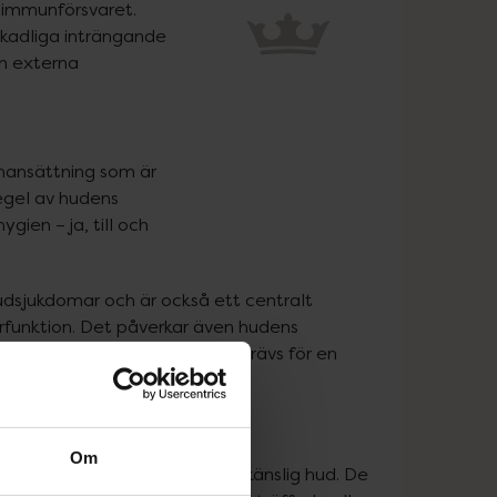
 immunförsvaret. 
skadliga inträngande 
n externa 
ansättning som är 
egel av hudens 
ygien – ja, till och 
dsjukdomar och är också ett centralt 
rfunktion. Det påverkar även hudens 
 kunna skapa den harmoni som krävs för en 
Om
e hudvård till personer med känslig hud. De 