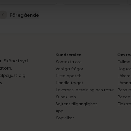
Föregående
Kundservice
Om re
ån Skåne i syd
Kontakta oss
Fullma
atorn.
Vanliga frågor
Högkos
lpa just dig
Hitta apotek
Läkem
s.
Handla tryggt
Lämna 
Leverans, betalning och retur
Resa 
Kundklubb
Recept
Sajtens tillgänglighet
Elektr
App
Köpvillkor