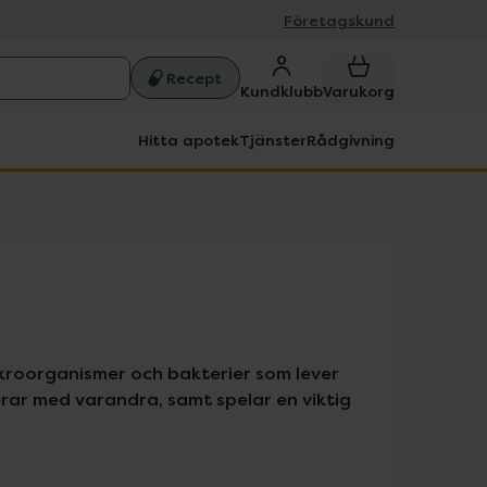
Företagskund
Recept
Kundklubb
Varukorg
Hitta apotek
Tjänster
Rådgivning
roorganismer och bakterier som lever 
ar med varandra, samt spelar en viktig 