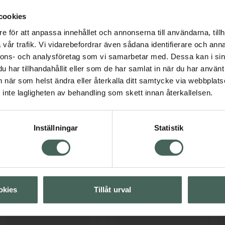
har utvecklat en ny ingrediens, Aqua Posae - som odlas i ter
våra förväntningar: Mikrobiomet hamnade i balans och bala
cookies
e för att anpassa innehållet och annonserna till användarna, tillh
Fler produkter inom Lipikar-serien
vår trafik. Vi vidarebefordrar även sådana identifierare och anna
ppa över Lista
Lista: . Innehåller 4 objekt.
nnons- och analysföretag som vi samarbetar med. Dessa kan i sin
har tillhandahållit eller som de har samlat in när du har använt 
an när som helst ändra eller återkalla ditt samtycke via webbplats
inte lagligheten av behandling som skett innan återkallelsen.
Inställningar
Statistik
okies
Tillåt urval