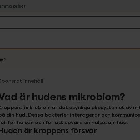
amma priser
om?
Sponsrat innehåll
Vad är hudens mikrobiom?
Kroppens mikrobiom är det osynliga ekosystemet av mik
på din hud. Dessa bakterier interagerar och kommunicer
roll för hälsan och för att bevara en hälsosam hud.
Huden är kroppens försvar