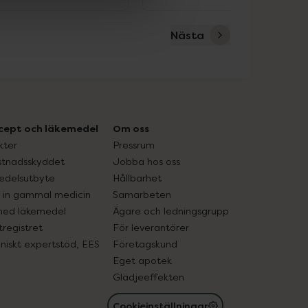
Nästa
cept och läkemedel
Om oss
kter
Pressrum
tnadsskyddet
Jobba hos oss
edelsutbyte
Hållbarhet
in gammal medicin
Samarbeten
med läkemedel
Ägare och ledningsgrupp
registret
För leverantörer
oniskt expertstöd, EES
Företagskund
Eget apotek
Glädjeeffekten
Cookieinställningar