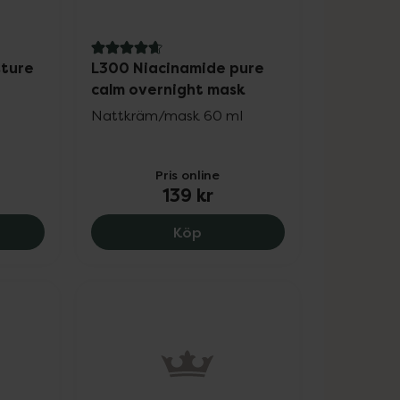
4.7 av 5 i omdöme
sture
L300 Niacinamide pure
calm overnight mask
Nattkräm/mask 60 ml
Pris online
139 kr
kr.
Intensive Moisture Ansiktskräm Oparfymerad, 99 kr.
L300 Niacinamide pure calm
Köp