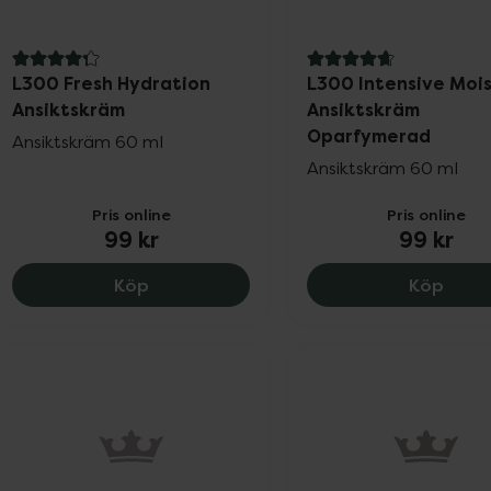
4.3 av 5 i omdöme
4.7 av 5 i omdöme
L300 Fresh Hydration
L300 Intensive Moi
Ansiktskräm
Ansiktskräm
Oparfymerad
Ansiktskräm 60 ml
Ansiktskräm 60 ml
Pris online
Pris online
99 kr
99 kr
L300 Fresh Hydration Ansiktskräm, 99 
L300 
Köp
Köp