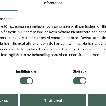
Information
4.6 av 5 i omdöme
4.4 av 5 i omdöme
L300 Instant Glow
L300 Intensive Moi
Dagkräm
Ansikte Serum
cookies
Dagkräm 50 ml
Ansiktsserum 30 ml
e för att anpassa innehållet och annonserna till användarna, tillh
Pris online
Pris online
vår trafik. Vi vidarebefordrar även sådana identifierare och anna
199 kr
119 kr
nnons- och analysföretag som vi samarbetar med. Dessa kan i sin
har tillhandahållit eller som de har samlat in när du har använt 
L300 Instant Glow Dagkräm, 199 kr.
L300 
Köp
Köp
an när som helst ändra eller återkalla ditt samtycke via webbplats
inte lagligheten av behandling som skett innan återkallelsen.
Inställningar
Statistik
okies
Tillåt urval
4.5 av 5 i omdöme
4.3 av 5 i omdöme
L300 Sensitive
L300 CC Cream 7 in1