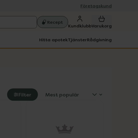
Företagskund
Recept
Kundklubb
Varukorg
Hitta apotek
Tjänster
Rådgivning
Filter