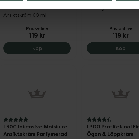
Ansiktskräm Light
CC dagkräm 50 ml
Ansiktskräm 60 ml
Pris online
Pris online
119 kr
119 kr
L300 Sensitive Ansiktskräm Light, 119 k
L300 
Köp
Köp
4.7 av 5 i omdöme
4.5 av 5 i omdöme
L300 Intensive Moisture
L300 Pro-Retinol Fi
Ansiktskräm Parfymerad
Ögon & Läppkräm