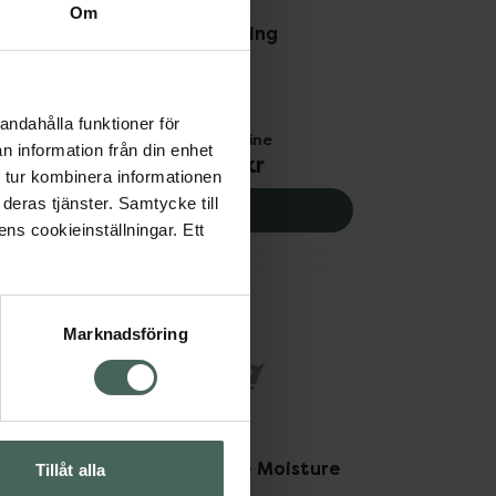
Om
4.6 av 5 i omdöme
sture
L300 Revitalizing
Nattkräm
Nattkräm 50 ml
andahålla funktioner för
Pris online
n information från din enhet
199 kr
 tur kombinera informationen
deras tjänster. Samtycke till
Intensive Moisture Ansikte Serum, 119 kr.
L300 Revitalizing Nattkräm,
Köp
ens cookieinställningar. Ett
Marknadsföring
L300 Intensive Moisture
Tillåt alla
Face Cream