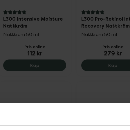
4.7 av 5 i omdöme
4.8 av 5 i omdöme
L300 Intensive Moisture
L300 Pro-Retinol I
Nattkräm
Recovery Nattkräm
Nattkräm 50 ml
Nattkräm 50 ml
Pris online
Pris online
112 kr
279 kr
L300 Intensive Moisture Nattkräm, 112 
L300 
Köp
Köp