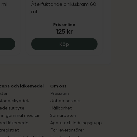
 ml
Återfuktande aniktskräm 60
ml
Pris online
125 kr
arfymerad, 99 kr.
Pro-Retinol Firming Ögon & Läppkräm, 235 kr.
L300 Niacinamide matte mois
Köp
cept och läkemedel
Om oss
kter
Pressrum
tnadsskyddet
Jobba hos oss
edelsutbyte
Hållbarhet
in gammal medicin
Samarbeten
med läkemedel
Ägare och ledningsgrupp
registret
För leverantörer