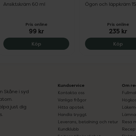
Ansiktskräm 60 ml
Ögon och läppkräm 15
Pris online
Pris online
99 kr
235 kr
L300 Intensive Moisture Ansiktskräm P
L300 
Köp
Köp
Kundservice
Om re
ån Skåne i syd
Kontakta oss
Fullma
atorn.
Vanliga frågor
Högkos
lpa just dig
Hitta apotek
Läkem
s.
Handla tryggt
Lämna 
Leverans, betalning och retur
Resa 
Kundklubb
Recept