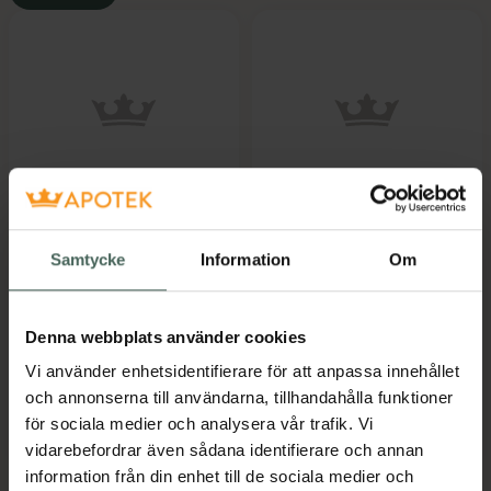
5 av 5 i omdöme
4.8 av 5 i omdöme
L-Mesitran Ointment
L-Mesitran Ointment
Salva
Salva
Samtycke
Information
Om
Medicinsk honung för
Medicinsk honung för
djur 50 g
djur. 20 g
Denna webbplats använder cookies
Pris online
Pris online
Vi använder enhetsidentifierare för att anpassa innehållet
199 kr
119 kr
och annonserna till användarna, tillhandahålla funktioner
L-Mesitran Ointment Salva, 199 kr.
L-Mesitran O
Köp
Köp
för sociala medier och analysera vår trafik. Vi
vidarebefordrar även sådana identifierare och annan
information från din enhet till de sociala medier och