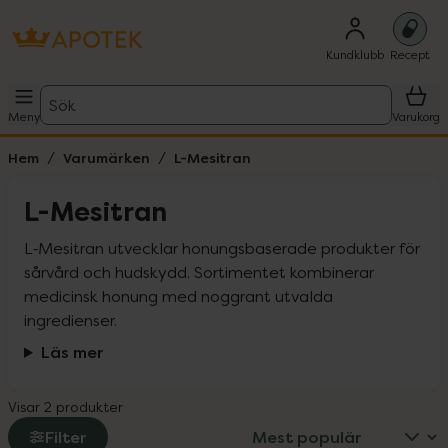
Kundklubb
Recept
Sök
Meny
Varukorg
Hem
Varumärken
L-Mesitran
L-Mesitran
L‑Mesitran utvecklar honungsbaserade produkter för 
sårvård och hudskydd. Sortimentet kombinerar 
medicinsk honung med noggrant utvalda 
ingredienser.
Läs mer
Visar 2 produkter
Filter