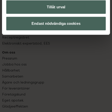
Om recept och läkemedel
Tillåt urval
Fullmakter
Högkostnadsskyddet
Läkemedelsutbyte
Endast nödvändiga cookies
Lämna in gammal medicin
Resa med läkemedel
Receptregistret
Elektroniskt expertstöd, EES
Om oss
Pressrum
Jobba hos oss
Hållbarhet
Samarbeten
Ägare och ledningsgrupp
För leverantörer
Företagskund
Eget apotek
Glädjeeffekten